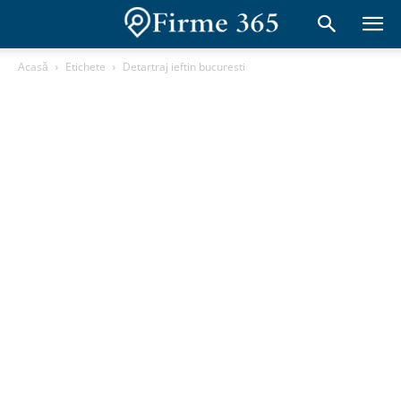
Acasă
Etichete
Detartraj ieftin bucuresti