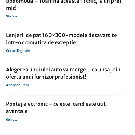
Bobomoda – Toamna aceasta fii chic, la un pret
mic!
Stefan
Lenjerii de pat 160×200-modele desavarsite
intr-o cromatica de exceptie
CreatiiDigitale
Alegerea unui ulei auto va merge… ca unsa, din
oferta unui furnizor profesionist!
Andreea Paul
Pontaj electronic – ce este, când este util,
avantaje
danutz