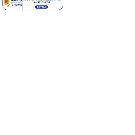
Cele mai citite
Parfumurile aftermarket sau cum să cheltuiești mai puțin pentru esențele
preferate
Importanta unei alimentatii echilibrate in mentinerea starii de sanatate
Pantofii barbatesti din lac – o alegere rafinata
Parteneri