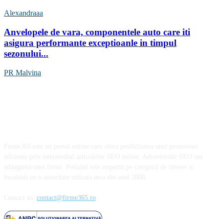
Alexandraaa
Anvelopele de vara, componentele auto care iti
asigura performante exceptioanle in timpul
sezonului...
PR Malvina
Firme365 este un portal online care ofera posibilitatea unei promovari
eficiente prin intermediul articolelor SEO online, Advertoriale SEO sau
adaugarea unei firme. Portalul este impartit pe categorii de interes si
localitati cu o autoritate ridicata inca din anul 2008.
Contact us:
contact@firme365.ro