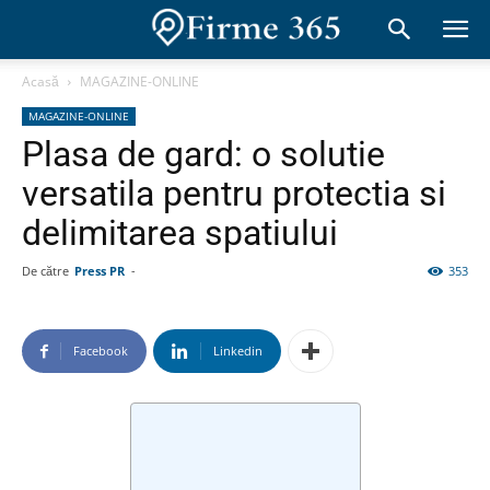
Acasă
MAGAZINE-ONLINE
MAGAZINE-ONLINE
Plasa de gard: o solutie
versatila pentru protectia si
delimitarea spatiului
De către
Press PR
-
353
Facebook
Linkedin