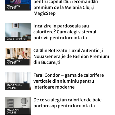
pentru copilul tău: recomandări
MAGAZINE-
premium de la Melania Cluj și
ONLINE
MagicStep
Incalzire in pardoseala sau
calorifere? Cum alegi sistemul
potrivit pentru locuinta ta
Casa Si Gradina
Cătălin Botezatu, Luxul Autentic și
Noua Generație de Fashion Premium
MAGAZINE-
din București
ONLINE
Faral Condor – gama de calorifere
verticale din aluminiu pentru
MAGAZINE-
interioare moderne
ONLINE
De ce sa alegi un calorifer de baie
portprosop pentru locuinta ta
MAGAZINE-
ONLINE