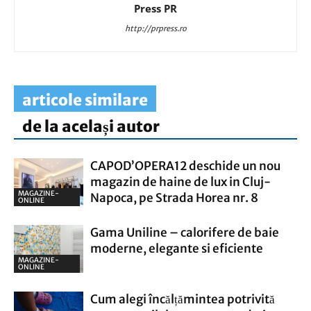
Press PR
http://prpress.ro
articole similare
de la același autor
CAPOD’OPERA12 deschide un nou
magazin de haine de lux in Cluj-
MAGAZINE-
Napoca, pe Strada Horea nr. 8
ONLINE
Gama Uniline – calorifere de baie
moderne, elegante si eficiente
MAGAZINE-
ONLINE
Cum alegi încălțămintea potrivită