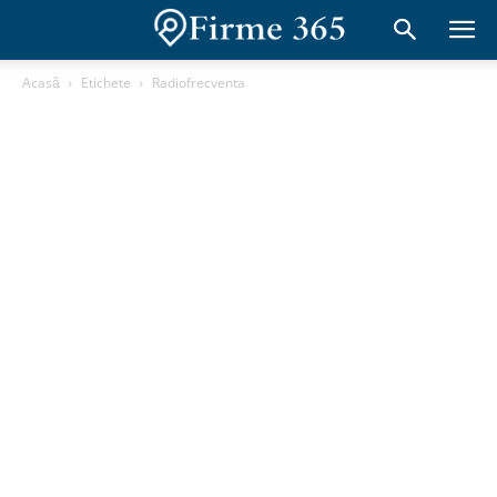
Acasă
Etichete
Radiofrecventa