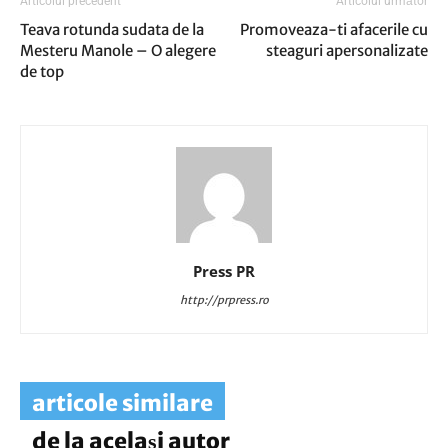
Articolul precedent
Articolul următor
Teava rotunda sudata de la
Promoveaza-ti afacerile cu
Mesteru Manole – O alegere
steaguri apersonalizate
de top
Press PR
http://prpress.ro
articole similare
de la același autor