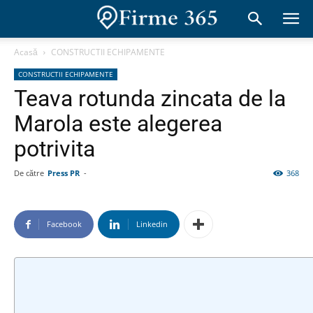
Acasă
CONSTRUCTII ECHIPAMENTE
CONSTRUCTII ECHIPAMENTE
Teava rotunda zincata de la
Marola este alegerea
potrivita
De către
Press PR
-
368
Facebook
Linkedin