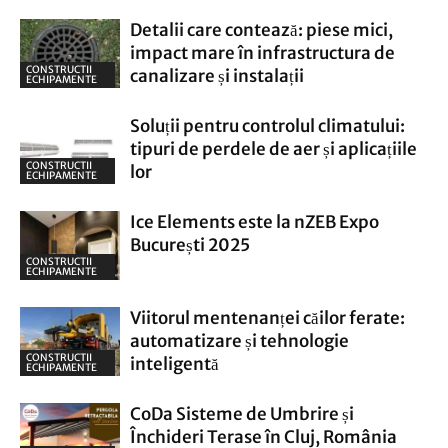
Detalii care contează: piese mici,
impact mare în infrastructura de
CONSTRUCTII
canalizare și instalații
ECHIPAMENTE
Soluții pentru controlul climatului:
tipuri de perdele de aer și aplicațiile
CONSTRUCTII
lor
ECHIPAMENTE
Ice Elements este la nZEB Expo
București 2025
CONSTRUCTII
ECHIPAMENTE
Viitorul mentenanței căilor ferate:
automatizare și tehnologie
CONSTRUCTII
inteligentă
ECHIPAMENTE
CoDa Sisteme de Umbrire și
Închideri Terase în Cluj, România