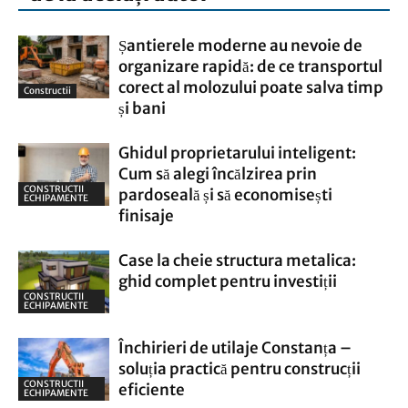
Șantierele moderne au nevoie de
organizare rapidă: de ce transportul
corect al molozului poate salva timp
Constructii
și bani
Ghidul proprietarului inteligent:
Cum să alegi încălzirea prin
CONSTRUCTII
pardoseală și să economisești
ECHIPAMENTE
finisaje
Case la cheie structura metalica:
ghid complet pentru investiții
CONSTRUCTII
ECHIPAMENTE
Închirieri de utilaje Constanța –
soluția practică pentru construcții
CONSTRUCTII
eficiente
ECHIPAMENTE