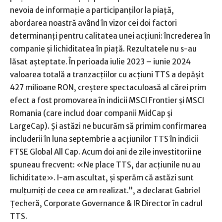
nevoia de informaţie a participanţilor la piaţă,
abordarea noastră având în vizor cei doi factori
determinanţi pentru calitatea unei acţiuni: încrederea în
companie şi lichiditatea în piaţă. Rezultatele nu s-au
lăsat aşteptate. În perioada iulie 2023 – iunie 2024
valoarea totală a tranzacţiilor cu acţiuni TTS a depăşit
427 milioane RON, creştere spectaculoasă al cărei prim
efect a fost promovarea în indicii MSCI Frontier şi MSCI
Romania (care includ doar companii MidCap şi
LargeCap). Şi astăzi ne bucurăm să primim confirmarea
includerii în luna septembrie a acţiunilor TTS în indicii
FTSE Global All Cap. Acum doi ani de zile investitorii ne
spuneau frecvent: «Ne place TTS, dar acţiunile nu au
lichiditate». I-am ascultat, şi sperăm că astăzi sunt
mulţumiţi de ceea ce am realizat.”, a declarat Gabriel
Ţecheră, Corporate Governance & IR Director în cadrul
TTS.