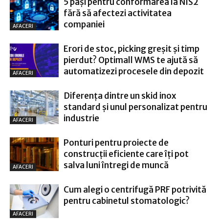
5 pași pentru conformarea la NIS2
fără să afectezi activitatea
companiei
AFACERI
Erori de stoc, picking greșit și timp
pierdut? Optimall WMS te ajută să
automatizezi procesele din depozit
AFACERI
Diferența dintre un skid inox
standard și unul personalizat pentru
industrie
AFACERI
Ponturi pentru proiecte de
construcții eficiente care îți pot
salva luni întregi de muncă
AFACERI
Cum alegi o centrifugă PRF potrivită
pentru cabinetul stomatologic?
AFACERI