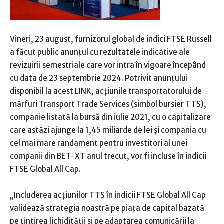
Vineri, 23 august, furnizorul global de indici FTSE Russell
a făcut public anunţul cu rezultatele indicative ale
revizuirii semestriale care vor intra în vigoare începând
cu data de 23 septembrie 2024. Potrivit anunţului
disponibil la acest LINK, acţiunile transportatorului de
mărfuri Transport Trade Services (simbol bursier TTS),
companie listată la bursă din iulie 2021, cu o capitalizare
care astăzi ajunge la 1,45 miliarde de lei şi compania cu
cel mai mare randament pentru investitori al unei
companii din BET-XT anul trecut, vor fi incluse în indicii
FTSE Global All Cap.
„Includerea acţiunilor TTS în indicii FTSE Global All Cap
validează strategia noastră pe piaţa de capital bazată
pe ţintirea lichidităţii şi pe adaptarea comunicării la