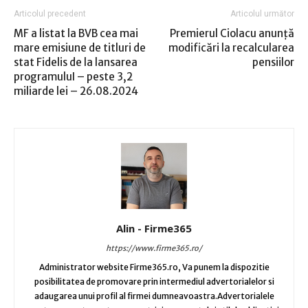
Articolul precedent
Articolul următor
MF a listat la BVB cea mai
Premierul Ciolacu anunță
mare emisiune de titluri de
modificări la recalcularea
stat Fidelis de la lansarea
pensiilor
programuluI – peste 3,2
miliarde lei – 26.08.2024
Alin - Firme365
https://www.firme365.ro/
Administrator website Firme365.ro, Va punem la dispozitie
posibilitatea de promovare prin intermediul advertorialelor si
adaugarea unui profil al firmei dumneavoastra.Advertorialele