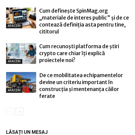
Cum definește SpinMag.org
„materiale de interes public” și de ce
contează definiția asta pentru tine,
AFACERI
cititorul
Cum recunoști platforma de știri
crypto care chiar îți explică
proiectele noi?
AFACERI
De ce mobilitatea echipamentelor
devine un criteriu important în
construcția și mentenanța căilor
AFACERI
ferate
LĂSAȚI UN MESAJ