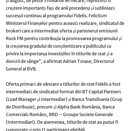
şi august, de peste 3 miliarde lei fiecare, reprezintă o
creştere importantă faţă de anii precedenţi şi subliniază
succesul continuu al programului Fidelis. Felicităm
Ministerul Finanţelor pentru această realizare, sindicatul de
brokeri care a intermediat oferta şi partenerul emisiunii
Rock FM pentru contribuţia la promovarea programului şi
la creşterea gradului de conştientizare a publicului cu
privire la importanţa investiţiilor în titlurile de stat şi a
donării de sânge”, a afirmat Adrian Tănase, Directorul
General al BVB.
Oferta primară de vânzare a titlurilor de stat Fidelis a fost
intermediată de sindicatul format din BT Capital Partners
(Lead Manager şi Intermediar) şi Banca Transilvania (Grup
de Distribuţie), precum şi Alpha Bank România, Banca
Comercială Română, BRD – Groupe Societe Generale
(Intermediari). De asemenea, titlurile de stat au putut fi
cumpărate şi prin 11 participanţi eligibili.