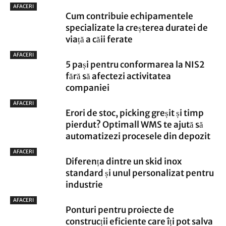
AFACERI
Cum contribuie echipamentele
specializate la creșterea duratei de
viață a căii ferate
AFACERI
5 pași pentru conformarea la NIS2
fără să afectezi activitatea
companiei
AFACERI
Erori de stoc, picking greșit și timp
pierdut? Optimall WMS te ajută să
automatizezi procesele din depozit
AFACERI
Diferența dintre un skid inox
standard și unul personalizat pentru
industrie
AFACERI
Ponturi pentru proiecte de
construcții eficiente care îți pot salva