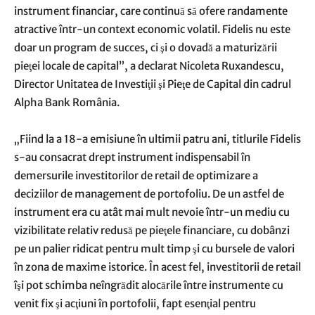
instrument financiar, care continuă să ofere randamente
atractive într-un context economic volatil. Fidelis nu este
doar un program de succes, ci şi o dovadă a maturizării
pieţei locale de capital”, a declarat Nicoleta Ruxandescu,
Director Unitatea de Investiţii şi Pieţe de Capital din cadrul
Alpha Bank România.
„Fiind la a 18-a emisiune în ultimii patru ani, titlurile Fidelis
s-au consacrat drept instrument indispensabil în
demersurile investitorilor de retail de optimizare a
deciziilor de management de portofoliu. De un astfel de
instrument era cu atât mai mult nevoie într-un mediu cu
vizibilitate relativ redusă pe pieţele financiare, cu dobânzi
pe un palier ridicat pentru mult timp şi cu bursele de valori
în zona de maxime istorice. În acest fel, investitorii de retail
îşi pot schimba neîngrădit alocările între instrumente cu
venit fix şi acţiuni în portofolii, fapt esenţial pentru