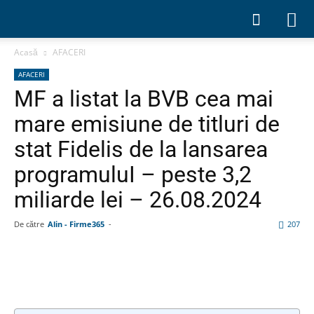
Acasă
AFACERI
AFACERI
MF a listat la BVB cea mai
mare emisiune de titluri de
stat Fidelis de la lansarea
programuluI – peste 3,2
miliarde lei – 26.08.2024
De către
Alin - Firme365
-
207
Facebook
Linkedin
WhatsApp
Pin