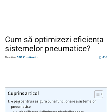
Cum să optimizezi eficiența
sistemelor pneumatice?
De către
SEO Comitnet
-
435
Facebook
Linkedin
WhatsApp
Pin
Cuprins articol
4 pași pentru a asigura buna funcționare a sistemelor
pneumatice
Identificarea și eliminarea pierderilor de aer