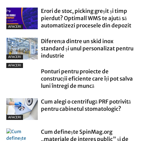
Erori de stoc, picking greșit și timp
pierdut? Optimall WMS te ajută să
automatizezi procesele din depozit
AFACERI
Diferența dintre un skid inox
standard și unul personalizat pentru
industrie
AFACERI
AFACERI
Ponturi pentru proiecte de
construcții eficiente care îți pot salva
luni întregi de muncă
Cum alegi o centrifugă PRF potrivită
pentru cabinetul stomatologic?
AFACERI
Cum definește SpinMag.org
„materiale de interes public” și de