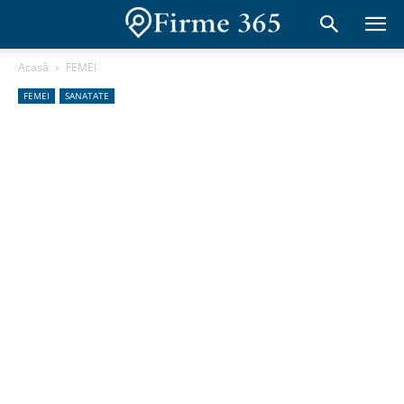
Acasă
FEMEI
FEMEI
SANATATE