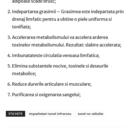
adipoase scade brusc;
Indepartarea grasimii – Grasimea este indepartata prin
drenaj limfatic pentru a obtine o piele uniforma si
tonifiata;
Accelerarea metabolismului va accelera arderea
toxinelor metabolismului. Rezultat: slabire accelerata;
Imbunatateste circulatia venoasa limfatica;
Elimina substantele nocive, toxinele si deseurile
metabolice;
Reduce durerile articulare si musculare;
Purificarea si oxigenarea sangelui;
ETICHETE
impachetari tunel infrarosu
tunel no cellulite