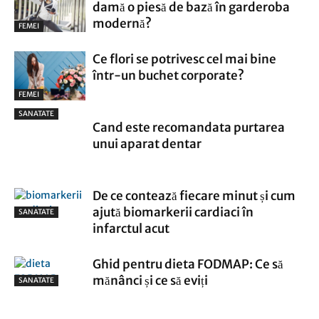
damă o piesă de bază în garderoba
modernă?
FEMEI
Ce flori se potrivesc cel mai bine
într-un buchet corporate?
FEMEI
SANATATE
Cand este recomandata purtarea
unui aparat dentar
De ce contează fiecare minut și cum
ajută biomarkerii cardiaci în
SANATATE
infarctul acut
Ghid pentru dieta FODMAP: Ce să
mănânci și ce să eviți
SANATATE