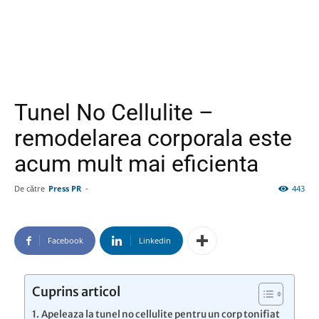
Tunel No Cellulite –
remodelarea corporala este
acum mult mai eficienta
De către
Press PR
-
443
Facebook
Linkedin
Cuprins articol
Apeleaza la tunel no cellulite pentru un corp tonifiat