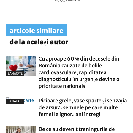
http://prpress.ro
articole similare
de la același autor
Cu aproape 60% din decesele din
România cauzate de bolile
cardiovasculare, rapiditatea
SANATATE
diagnosticului în urgențe devine o
prioritate națională
Picioare grele, vase sparte și senzația
SANATATE
de arsură: semnele pe care multe
femei le ignoră ani întregi
De ce au devenit treningurile de