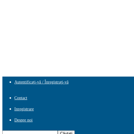
Autentificați-vă / Înregistrați-vă
Contact
Inregistrare
Despre noi