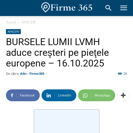
Acasă
AFACERI
AFACERI
BURSELE LUMII LVMH
aduce creşteri pe pieţele
europene – 16.10.2025
De către
Alin - Firme365
-
26
Facebook
Linkedin
WhatsApp