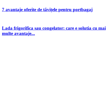
7 avantaje oferite de tăvițele pentru portbagaj
Lada frigorifica sau congelator: care e solutia cu mai
multe avantaje...