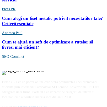
Press PR
Cum alegi un fiset metalic potrivit necesitatilor tale?
Criterii esentiale
Andreea Paul
Cum te ajută un soft de optimizare a rutelor să
livrezi mai eficient?
SEO Comitnet
Firme365 este un portal online care ofera posibilitatea unei promovari
eficiente prin intermediul articolelor SEO online, Advertoriale SEO sau
adaugarea unei firme. Portalul este impartit pe categorii de interes si
localitati cu o autoritate ridicata inca din anul 2008.