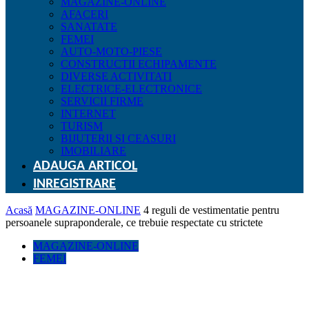
MAGAZINE-ONLINE
AFACERI
SANATATE
FEMEI
AUTO-MOTO-PIESE
CONSTRUCTII ECHIPAMENTE
DIVERSE ACTIVITATI
ELECTRICE-ELECTRONICE
SERVICII FIRME
INTERNET
TURISM
BIJUTERII SI CEASURI
IMOBILIARE
ADAUGA ARTICOL
INREGISTRARE
Acasă
MAGAZINE-ONLINE
4 reguli de vestimentatie pentru
persoanele supraponderale, ce trebuie respectate cu strictete
MAGAZINE-ONLINE
FEMEI