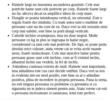
Hainele largi nu inseamna ascunderea grasimii. Cele mai
potrivite haine sunt cele potrivite pe corp. Hainele foarte largi
nu fac altceva decat sa amplifice ideea de corp mare.
Dungile se poarta intotdeauna vertical, nu orizontal. Este o
regula foarte des intalnita. Cu toate astea sunt o multime de
persoane care nu tin cont de ea. Daca vrei sa dai senzatia unui
corp mai subtire, este bine sa porti dungi verticale.
Culorile inchise avantajeaza, insa nu doar negrul. Multe
persoane cu kg in plus se ingroapa in haine negre,
considerand ca sunt cele mai potrivite. De fapt, se poate purta
absolut orice culoare, atata vreme cat se evita acele nuante
neon, foarte stralucitoare. Cele mai atractive haine pentru
persoane grase sunt cele inchise, cum ar fi visiniul inchis,
albastrul inchis sau verdele, la fel de inchis.
Atitudinea conteaza extrem de mult. Hainele sunt importante,
insa atitudinea este cea care decide outfitul. Daca vrei sa iesi
in evidenta intr-un mod pozitiv, este bine sa ai o atitudine
pozitiva, plina de incredere in propria persoana. Pana la urma,
nu esti singura persoana cu probleme cu greutatea si cu
siguranta nu te judeca nimeni pentru asta. Atata vreme cat esti
o persoana increzatoare si sanatoasa, totul este perfect.