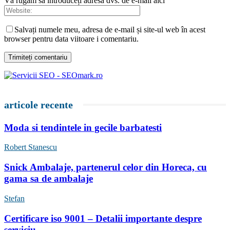
Vă rugăm să introduceți adresa dvs. de e-mail aici
Salvați numele meu, adresa de e-mail și site-ul web în acest
browser pentru data viitoare i comentariu.
articole recente
Moda si tendintele in gecile barbatesti
Robert Stanescu
Snick Ambalaje, partenerul celor din Horeca, cu
gama sa de ambalaje
Stefan
Certificare iso 9001 – Detalii importante despre
serviciu