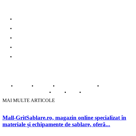
Parteneri
Povesti adevarate
Oferte turism
Mobila la comanda Bucuresti
Web Design profesional
Gazduire web
© Copyright -ADAD Design SRL
Despre noi
Inregistrare
Informatii despre Firme365
Termeni si conditii
Cookie
ANPC
Contact
MAI MULTE ARTICOLE
Mall-GritSablare.ro, magazin online specializat în
materiale și echipamente de sablare, oferă...