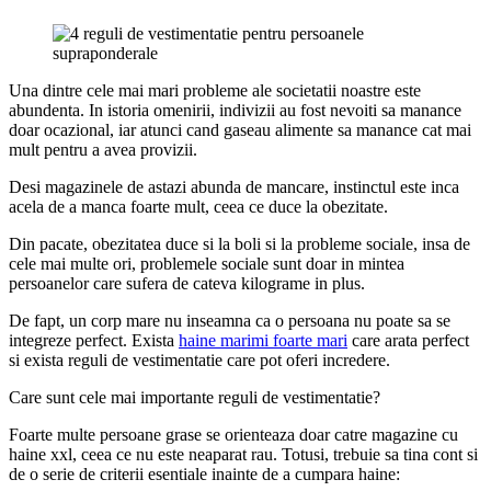
Una dintre cele mai mari probleme ale societatii noastre este
abundenta. In istoria omenirii, indivizii au fost nevoiti sa manance
doar ocazional, iar atunci cand gaseau alimente sa manance cat mai
mult pentru a avea provizii.
Desi magazinele de astazi abunda de mancare, instinctul este inca
acela de a manca foarte mult, ceea ce duce la obezitate.
Din pacate, obezitatea duce si la boli si la probleme sociale, insa de
cele mai multe ori, problemele sociale sunt doar in mintea
persoanelor care sufera de cateva kilograme in plus.
De fapt, un corp mare nu inseamna ca o persoana nu poate sa se
integreze perfect. Exista
haine marimi foarte mari
care arata perfect
si exista reguli de vestimentatie care pot oferi incredere.
Care sunt cele mai importante reguli de vestimentatie?
Foarte multe persoane grase se orienteaza doar catre magazine cu
haine xxl, ceea ce nu este neaparat rau. Totusi, trebuie sa tina cont si
de o serie de criterii esentiale inainte de a cumpara haine: