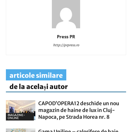
Press PR
http://prpress.ro
articole similare
de la același autor
CAPOD’OPERA12 deschide un nou
magazin de haine de lux in Cluj-
MAGAZINE-
Napoca, pe Strada Horea nr. 8
ONLINE
Gama Uniline – calorifere de baie