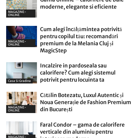
moderne, elegante si eficiente
MAGAZINE-
ONLINE
Cum alegi încălțămintea potrivită
pentru copilul tău: recomandări
MAGAZINE-
premium de la Melania Cluj și
ONLINE
MagicStep
Incalzire in pardoseala sau
calorifere? Cum alegi sistemul
potrivit pentru locuinta ta
Casa Si Gradina
Cătălin Botezatu, Luxul Autentic și
Noua Generație de Fashion Premium
MAGAZINE-
din București
ONLINE
Faral Condor – gama de calorifere
verticale din aluminiu pentru
MAGAZINE-