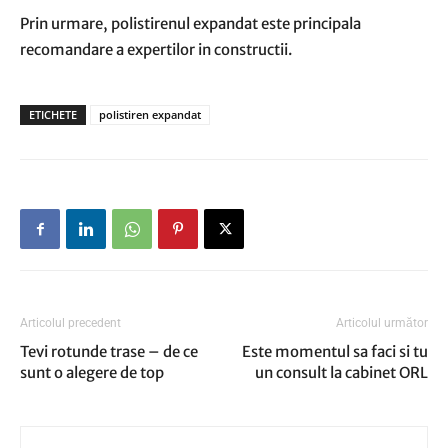
Prin urmare, polistirenul expandat este principala
recomandare a expertilor in constructii.
ETICHETE
polistiren expandat
Articolul precedent
Articolul următor
Tevi rotunde trase – de ce
Este momentul sa faci si tu
sunt o alegere de top
un consult la cabinet ORL