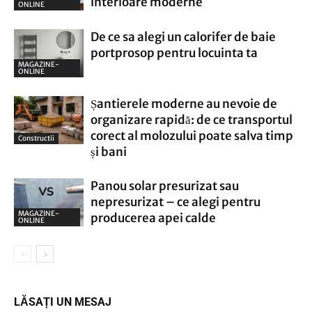
interioare moderne
ONLINE
De ce sa alegi un calorifer de baie
portprosop pentru locuinta ta
MAGAZINE-
ONLINE
Șantierele moderne au nevoie de
organizare rapidă: de ce transportul
corect al molozului poate salva timp
Constructii
și bani
Panou solar presurizat sau
nepresurizat – ce alegi pentru
MAGAZINE-
producerea apei calde
ONLINE
LĂSAȚI UN MESAJ