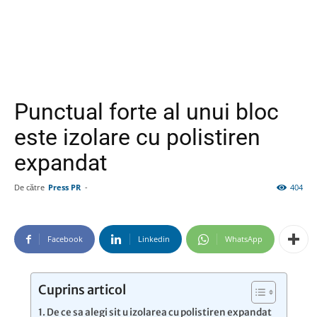
Punctual forte al unui bloc
este izolare cu polistiren
expandat
De către
Press PR
-
404
Facebook
Linkedin
WhatsApp
Cuprins articol
De ce sa alegi sit u izolarea cu polistiren expandat