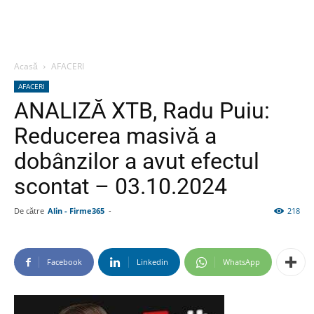
Acasă
AFACERI
AFACERI
ANALIZĂ XTB, Radu Puiu:
Reducerea masivă a
dobânzilor a avut efectul
scontat – 03.10.2024
De către
Alin - Firme365
-
218
Facebook
Linkedin
WhatsApp