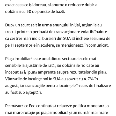
exact ceea ce îşi doreau, şi anume o reducere dublă a
dobânzii cu 50 de puncte de bază.
După un scurt salt în urma anunţului iniţial, acţiunile au
trecut printr-o perioadă de tranzacţionare volatilă înainte
ca cei trei mari indici bursieri din SUA să încheie sesiunea de
pe 11 septembrie în scădere, se menţionează în comunicat.
Piaţa imobiliară este unul dintre sectoarele cele mai
sensibile la ajustările de rată, iar dobânzile ridicate au
început să îşi pună amprenta asupra rezultatelor din piaţă.
Vânzările de locuinţe noi în SUA au scăzut cu 4,7% în
august, iar tranzacţiile pentru locuinţele în curs de finalizare
au fost sub aşteptări.
Pe măsură ce Fed continuă să relaxeze politica monetară, o
mai mare rotaţie pe piaţa imobiliară şi un număr mai mare