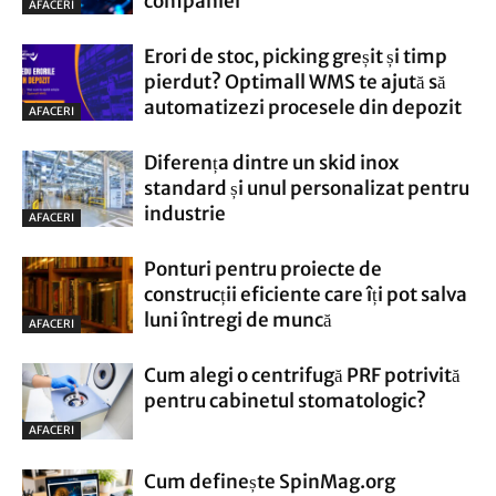
companiei
AFACERI
Erori de stoc, picking greșit și timp
pierdut? Optimall WMS te ajută să
automatizezi procesele din depozit
AFACERI
Diferența dintre un skid inox
standard și unul personalizat pentru
industrie
AFACERI
Ponturi pentru proiecte de
construcții eficiente care îți pot salva
luni întregi de muncă
AFACERI
Cum alegi o centrifugă PRF potrivită
pentru cabinetul stomatologic?
AFACERI
Cum definește SpinMag.org