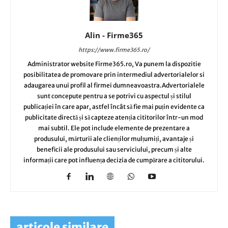
Alin - Firme365
https://www.firme365.ro/
Administrator website Firme365.ro, Va punem la dispozitie
posibilitatea de promovare prin intermediul advertorialelor si
adaugarea unui profil al firmei dumneavoastra.Advertorialele
sunt concepute pentru a se potrivi cu aspectul și stilul
publicației în care apar, astfel încât să fie mai puțin evidente ca
publicitate directă și să capteze atenția cititorilor într-un mod
mai subtil. Ele pot include elemente de prezentare a
produsului, mărturii ale clienților mulțumiți, avantaje și
beneficii ale produsului sau serviciului, precum și alte
informații care pot influența decizia de cumpărare a cititorului.
articole similare