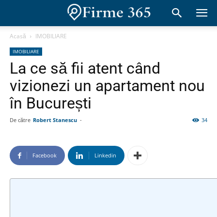
Acasă
IMOBILIARE
IMOBILIARE
La ce să fii atent când
vizionezi un apartament nou
în București
De către
Robert Stanescu
-
34
Facebook
Linkedin