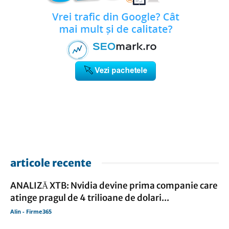
articole recente
ANALIZĂ XTB: Nvidia devine prima companie care
atinge pragul de 4 trilioane de dolari...
Alin - Firme365