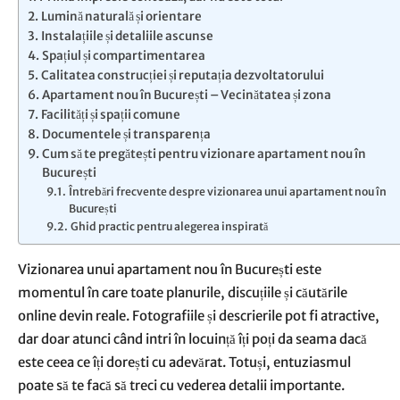
Lumină naturală și orientare
Instalațiile și detaliile ascunse
Spațiul și compartimentarea
Calitatea construcției și reputația dezvoltatorului
Apartament nou în București – Vecinătatea și zona
Facilități și spații comune
Documentele și transparența
Cum să te pregătești pentru vizionare apartament nou în
București
Întrebări frecvente despre vizionarea unui apartament nou în
București
Ghid practic pentru alegerea inspirată
Vizionarea unui apartament nou în București este
momentul în care toate planurile, discuțiile și căutările
online devin reale. Fotografiile și descrierile pot fi atractive,
dar doar atunci când intri în locuință îți poți da seama dacă
este ceea ce îți dorești cu adevărat. Totuși, entuziasmul
poate să te facă să treci cu vederea detalii importante.