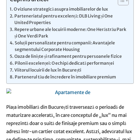
O viziune strategică asupra imobiliarelor de lux
Parteneriatul pentru excelență: DLB Living și One
United Properties
Repere urbane ale locuirii moderne: One Herăstrău Park
și One Verdi Park
Soluții personalizate pentru companii: Avantajele
segmentului Corporate Housing
Oaza de liniște și rafinament pentru persoanele fizice
Pilonii excelenței: O echipă dedicată performanței
Viitorul locuirii de lux în București
Partenerul tău de încredere în imobiliare premium
Piața imobiliară din București traversează o perioadă de
maturizare accelerată, în care conceptul de „lux” nu mai
reprezintă doar o suită de finisaje premium sau o simplă
adresă într-un cartier cotat excelent. Astăzi, adevăratul lux
se definește prin timp, comunitate, sustenabilitate și, mai