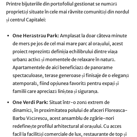
Printre bijuteriile din portofoliul gestionat se numără
proprietăți situate în cele mai râvnite comunități din nordul
și centrul Capitalei:
One Herăstrău Park:
Amplasat la doar câteva minute
de mers pe jos de cel mai mare parc al orașului, acest
proiect reprezintă definiția echilibrului dintre viața
urbană activă și momentele de relaxare în natură.
Apartamentele de aici beneficiază de panorame
spectaculoase, terase generoase și finisaje de o eleganță
atemporală, fiind opțiunea favorită pentru expați și
familii care apreciază liniștea și siguranța.
One Verdi Park:
Situat într-o zonă extrem de
dinamică, în proximitatea polului de afaceri Floreasca-
Barbu Văcărescu, acest ansamblu de zgârie-nori
redefinește profilul arhitectural al orașului. Cu acces
facil la facilități comerciale de lux, restaurante de top și