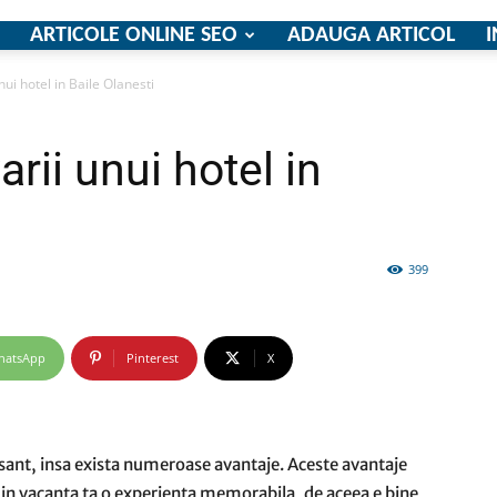
ARTICOLE ONLINE SEO
ADAUGA ARTICOL
I
nui hotel in Baile Olanesti
firme
arii unui hotel in
399
si
hatsApp
Pinterest
X
comunicate
esant, insa exista numeroase avantaje. Aceste avantaje
in vacanta ta o experienta memorabila, de aceea e bine