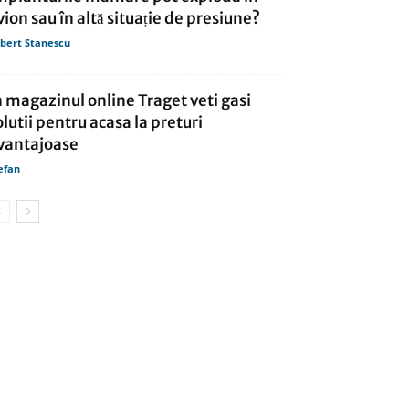
vion sau în altă situație de presiune?
bert Stanescu
n magazinul online Traget veti gasi
olutii pentru acasa la preturi
vantajoase
efan