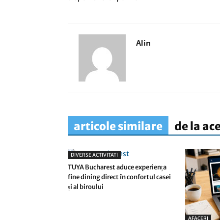
Alin
articole similare
de la ac
DIVERSE ACTIVITATI
TUYA Bucharest aduce experiența
fine dining direct în confortul casei
și al biroului
AFACERI