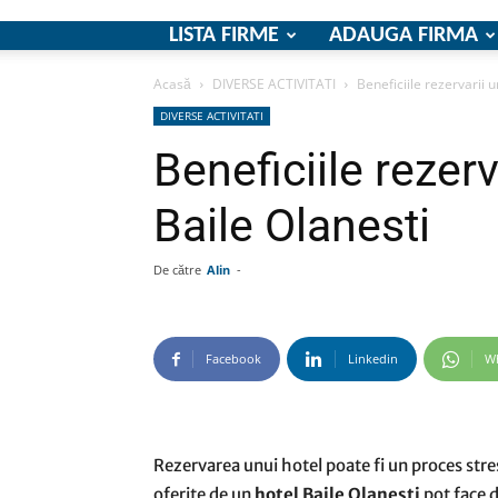
LISTA FIRME
ADAUGA FIRMA
Acasă
DIVERSE ACTIVITATI
Beneficiile rezervarii u
DIVERSE ACTIVITATI
Beneficiile rezerv
Baile Olanesti
De către
Alin
-
Facebook
Linkedin
W
Rezervarea unui hotel poate fi un proces str
oferite de un
hotel Baile Olanesti
pot face d