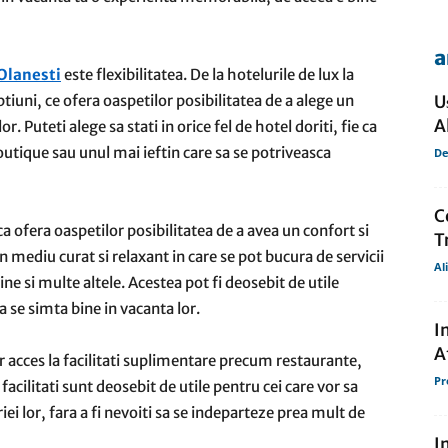
a
de
 Olanesti
este flexibilitatea. De la hotelurile de lux la
tiuni, ce ofera oaspetilor posibilitatea de a alege un
U
A
r. Puteti alege sa stati in orice fel de hotel doriti, fie ca
outique sau unul mai ieftin care sa se potriveasca
De
presa
C
 ca ofera oaspetilor posibilitatea de a avea un confort si
T
un mediu curat si relaxant in care se pot bucura de servicii
Al
ne si multe altele. Acestea pot fi deosebit de utile
a se simta bine in vacanta lor.
I
A
r acces la facilitati suplimentare precum restaurante,
Pr
acilitati sunt deosebit de utile pentru cei care vor sa
i lor, fara a fi nevoiti sa se indeparteze prea mult de
I