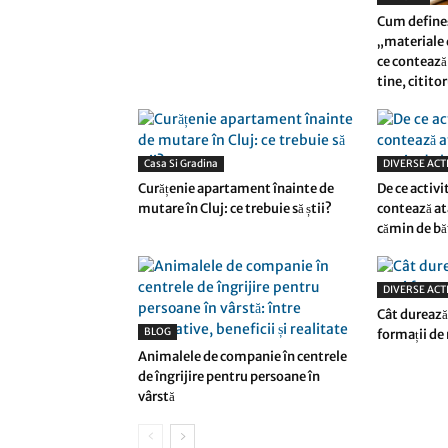
Cum define
„materiale d
ce contează 
tine, citito
Casa Si Gradina
DIVERSE ACTI
Curățenie apartament înainte de
De ce activi
mutare în Cluj: ce trebuie să știi?
contează at
cămin de bă
DIVERSE ACTI
Cât durează 
BLOG
formații de
Animalele de companie în centrele
de îngrijire pentru persoane în
vârstă