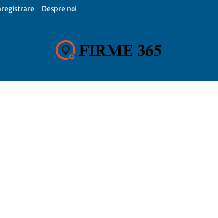
nregistrare
Despre noi
Firme
365,
Catalog