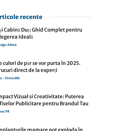
rticole recente
și Cabină Duș: Ghid Complet pentru
legerea Ideală
sign Allma
e culori de păr se vor purta în 2025.
rucuri direct de la experți
in - Firme365
mpact Vizual si Creativitate: Puterea
fiselor Publicitare pentru Brandul Tau
ess PR
mplanturile mamare pot exploda în