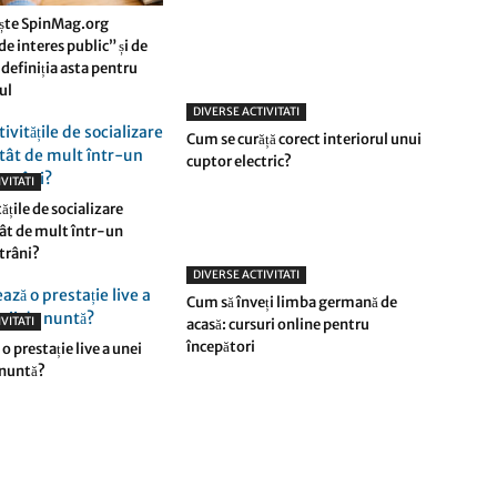
ște SpinMag.org
e interes public” și de
definiția asta pentru
rul
DIVERSE ACTIVITATI
Cum se curăță corect interiorul unui
cuptor electric?
VITATI
tățile de socializare
ât de mult într-un
trâni?
DIVERSE ACTIVITATI
Cum să înveți limba germană de
VITATI
acasă: cursuri online pentru
începători
o prestație live a unei
 nuntă?