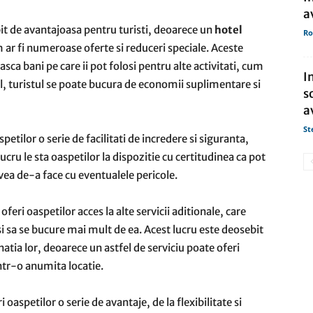
a
bit de avantajoasa pentru turisti, deoarece un
hotel
Ro
 ar fi numeroase oferte si reduceri speciale. Aceste
sca bani pe care ii pot folosi pentru alte activitati, cum
I
fel, turistul se poate bucura de economii suplimentare si
s
a
St
tilor o serie de facilitati de incredere si siguranta,
ucru le sta oaspetilor la dispozitie cu certitudinea ca pot
avea de-a face cu eventualele pericole.
feri oaspetilor acces la alte servicii aditionale, care
si sa se bucure mai mult de ea. Acest lucru este deosebit
natia lor, deoarece un astfel de serviciu poate oferi
intr-o anumita locatie.
oaspetilor o serie de avantaje, de la flexibilitate si