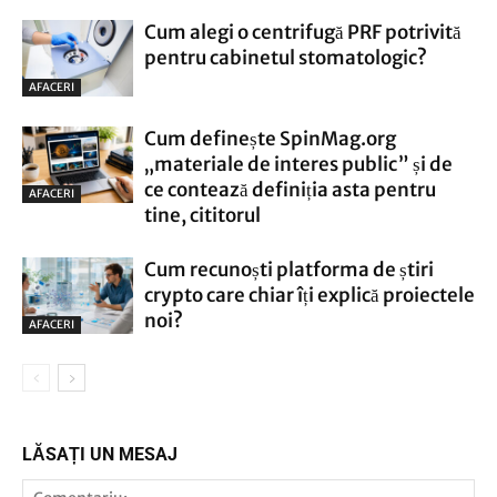
Cum alegi o centrifugă PRF potrivită
pentru cabinetul stomatologic?
AFACERI
Cum definește SpinMag.org
„materiale de interes public” și de
ce contează definiția asta pentru
AFACERI
tine, cititorul
Cum recunoști platforma de știri
crypto care chiar îți explică proiectele
noi?
AFACERI
LĂSAȚI UN MESAJ