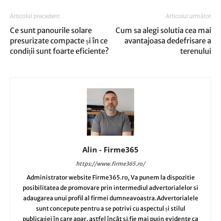
Articolul precedent
Articolul următor
Ce sunt panourile solare
Cum sa alegi solutia cea mai
presurizate compacte și în ce
avantajoasa dedefrisare a
condiții sunt foarte eficiente?
terenului
Alin - Firme365
https://www.firme365.ro/
Administrator website Firme365.ro, Va punem la dispozitie
posibilitatea de promovare prin intermediul advertorialelor si
adaugarea unui profil al firmei dumneavoastra.Advertorialele
sunt concepute pentru a se potrivi cu aspectul și stilul
publicației în care apar, astfel încât să fie mai puțin evidente ca