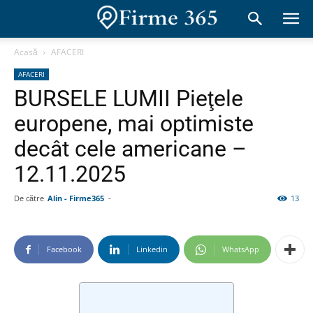
Acasă
AFACERI
AFACERI
BURSELE LUMII Pieţele
europene, mai optimiste
decât cele americane –
12.11.2025
De către
Alin - Firme365
-
13
Facebook
Linkedin
WhatsApp