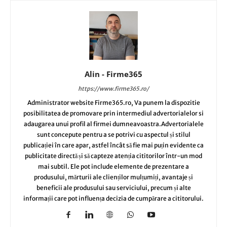
Alin - Firme365
https://www.firme365.ro/
Administrator website Firme365.ro, Va punem la dispozitie
posibilitatea de promovare prin intermediul advertorialelor si
adaugarea unui profil al firmei dumneavoastra.Advertorialele
sunt concepute pentru a se potrivi cu aspectul și stilul
publicației în care apar, astfel încât să fie mai puțin evidente ca
publicitate directă și să capteze atenția cititorilor într-un mod
mai subtil. Ele pot include elemente de prezentare a
produsului, mărturii ale clienților mulțumiți, avantaje și
beneficii ale produsului sau serviciului, precum și alte
informații care pot influența decizia de cumpărare a cititorului.