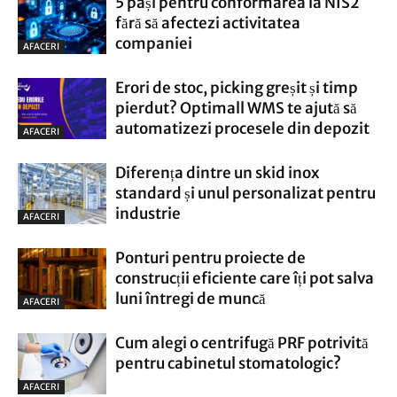
5 pași pentru conformarea la NIS2
fără să afectezi activitatea
companiei
AFACERI
Erori de stoc, picking greșit și timp
pierdut? Optimall WMS te ajută să
automatizezi procesele din depozit
AFACERI
Diferența dintre un skid inox
standard și unul personalizat pentru
industrie
AFACERI
Ponturi pentru proiecte de
construcții eficiente care îți pot salva
luni întregi de muncă
AFACERI
Cum alegi o centrifugă PRF potrivită
pentru cabinetul stomatologic?
AFACERI