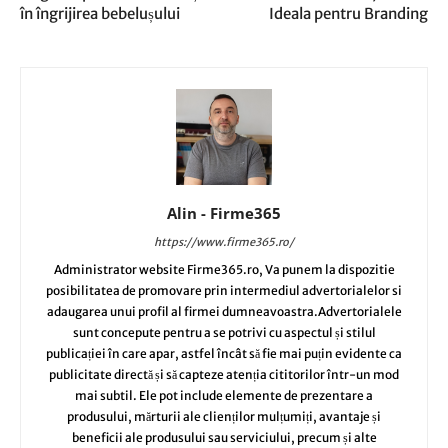
în îngrijirea bebelușului
Ideala pentru Branding
Alin - Firme365
https://www.firme365.ro/
Administrator website Firme365.ro, Va punem la dispozitie
posibilitatea de promovare prin intermediul advertorialelor si
adaugarea unui profil al firmei dumneavoastra.Advertorialele
sunt concepute pentru a se potrivi cu aspectul și stilul
publicației în care apar, astfel încât să fie mai puțin evidente ca
publicitate directă și să capteze atenția cititorilor într-un mod
mai subtil. Ele pot include elemente de prezentare a
produsului, mărturii ale clienților mulțumiți, avantaje și
beneficii ale produsului sau serviciului, precum și alte