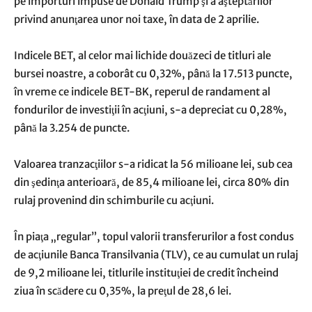
pe importuri impuse de Donald Trump şi a aşteptărilor
privind anunţarea unor noi taxe, în data de 2 aprilie.
Indicele BET, al celor mai lichide douăzeci de titluri ale
bursei noastre, a coborât cu 0,32%, până la 17.513 puncte,
în vreme ce indicele BET-BK, reperul de randament al
fondurilor de investiţii în acţiuni, s-a depreciat cu 0,28%,
până la 3.254 de puncte.
Valoarea tranzacţiilor s-a ridicat la 56 milioane lei, sub cea
din şedinţa anterioară, de 85,4 milioane lei, circa 80% din
rulaj provenind din schimburile cu acţiuni.
În piaţa „regular”, topul valorii transferurilor a fost condus
de acţiunile Banca Transilvania (TLV), ce au cumulat un rulaj
de 9,2 milioane lei, titlurile instituţiei de credit încheind
ziua în scădere cu 0,35%, la preţul de 28,6 lei.