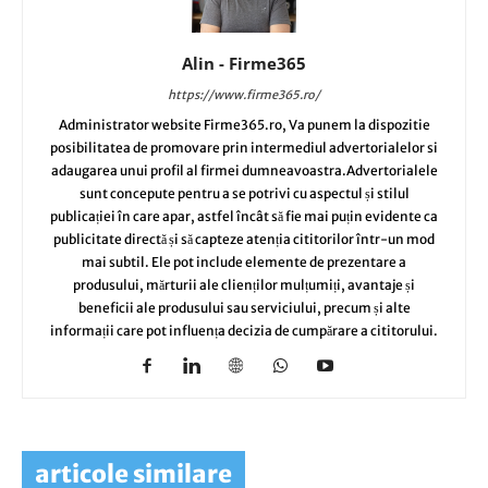
Alin - Firme365
https://www.firme365.ro/
Administrator website Firme365.ro, Va punem la dispozitie
posibilitatea de promovare prin intermediul advertorialelor si
adaugarea unui profil al firmei dumneavoastra.Advertorialele
sunt concepute pentru a se potrivi cu aspectul și stilul
publicației în care apar, astfel încât să fie mai puțin evidente ca
publicitate directă și să capteze atenția cititorilor într-un mod
mai subtil. Ele pot include elemente de prezentare a
produsului, mărturii ale clienților mulțumiți, avantaje și
beneficii ale produsului sau serviciului, precum și alte
informații care pot influența decizia de cumpărare a cititorului.
articole similare