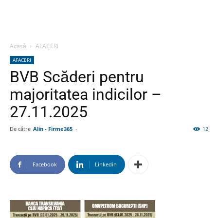
Acasă
AFACERI
AFACERI
BVB Scăderi pentru
majoritatea indicilor –
27.11.2025
De către
Alin - Firme365
-
12
Facebook
Linkedin