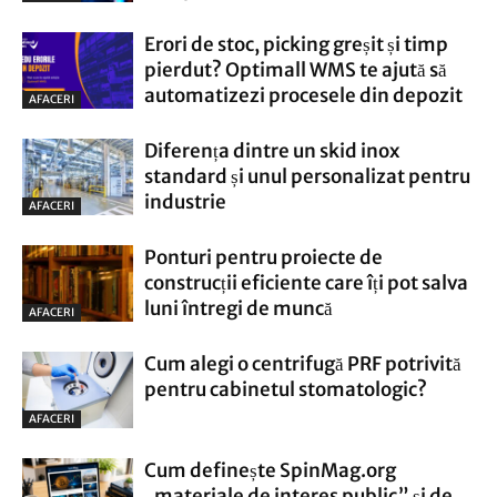
Erori de stoc, picking greșit și timp
pierdut? Optimall WMS te ajută să
automatizezi procesele din depozit
AFACERI
Diferența dintre un skid inox
standard și unul personalizat pentru
industrie
AFACERI
Ponturi pentru proiecte de
construcții eficiente care îți pot salva
luni întregi de muncă
AFACERI
Cum alegi o centrifugă PRF potrivită
pentru cabinetul stomatologic?
AFACERI
Cum definește SpinMag.org
„materiale de interes public” și de