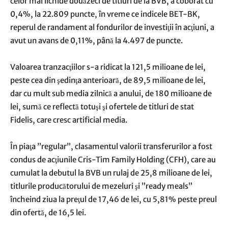
celor mai lichide douăzeci de titluri de la BVB, a coborât cu
0,4%, la 22.809 puncte, în vreme ce indicele BET-BK,
reperul de randament al fondurilor de investiţii în acţiuni, a
avut un avans de 0,11%, până la 4.497 de puncte.
Valoarea tranzacţiilor s-a ridicat la 121,5 milioane de lei,
peste cea din şedinţa anterioară, de 89,5 milioane de lei,
dar cu mult sub media zilnică a anului, de 180 milioane de
lei, sumă ce reflectă totuşi şi ofertele de titluri de stat
Fidelis, care cresc artificial media.
În piaţa ”regular”, clasamentul valorii transferurilor a fost
condus de acţiunile Cris-Tim Family Holding (CFH), care au
cumulat la debutul la BVB un rulaj de 25,8 milioane de lei,
titlurile producătorului de mezeluri şi ”ready meals”
încheind ziua la preţul de 17,46 de lei, cu 5,81% peste preul
din ofertă, de 16,5 lei.