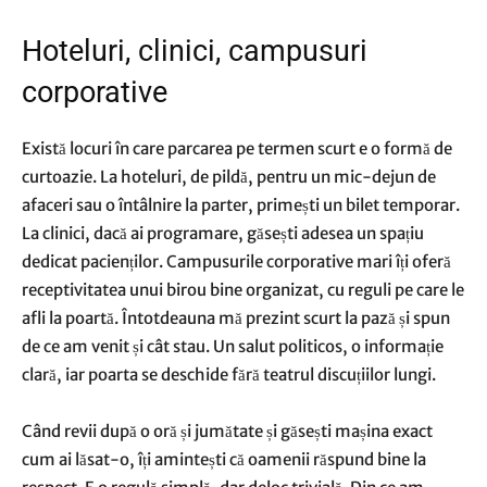
Hoteluri, clinici, campusuri
corporative
Există locuri în care parcarea pe termen scurt e o formă de
curtoazie. La hoteluri, de pildă, pentru un mic-dejun de
afaceri sau o întâlnire la parter, primești un bilet temporar.
La clinici, dacă ai programare, găsești adesea un spațiu
dedicat pacienților. Campusurile corporative mari îți oferă
receptivitatea unui birou bine organizat, cu reguli pe care le
afli la poartă. Întotdeauna mă prezint scurt la pază și spun
de ce am venit și cât stau. Un salut politicos, o informație
clară, iar poarta se deschide fără teatrul discuțiilor lungi.
Când revii după o oră și jumătate și găsești mașina exact
cum ai lăsat-o, îți amintești că oamenii răspund bine la