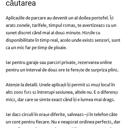
căutarea
Aplicațiile de parcare au devenit un al doilea portofel. Îți
arată zonele, tarifele, timpul rămas, te avertizează cu un
sunet discret când mai ai două minute. Hărțile cu
disponibilitate în timp real, acolo unde există senzori, sunt
ca un mic far pe timp de ploaie.
Iar pentru garaje sau parcări private, rezervarea online
pentru un interval de două ore te ferește de surpriza plină.
Atenție la detalii. Unele aplicații îți permit să muți locul în
altă zonă fără să întrerupi sesiunea, altele nu. E o diferență
mică, dar care se simte exact când îți e lumea mai dragă.
Iar dacă circuli în orașe diferite, salvează-ți în telefon câte
un cont pentru fiecare. Nu e neapărat ordinea perfectă, dar