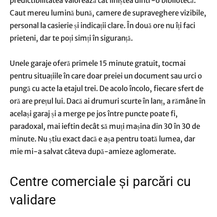
predictibilitatea valorează cât liniștea dintr-o bibliotecă.
Caut mereu lumină bună, camere de supraveghere vizibile,
personal la casierie și indicații clare. În două ore nu îți faci
prieteni, dar te poți simți în siguranță.
Unele garaje oferă primele 15 minute gratuit, tocmai
pentru situațiile în care doar preiei un document sau urci o
pungă cu acte la etajul trei. De acolo încolo, fiecare sfert de
oră are prețul lui. Dacă ai drumuri scurte în lanț, a rămâne în
același garaj și a merge pe jos între puncte poate fi,
paradoxal, mai ieftin decât să muți mașina din 30 în 30 de
minute. Nu știu exact dacă e așa pentru toată lumea, dar
mie mi-a salvat câteva după-amieze aglomerate.
Centre comerciale și parcări cu
validare