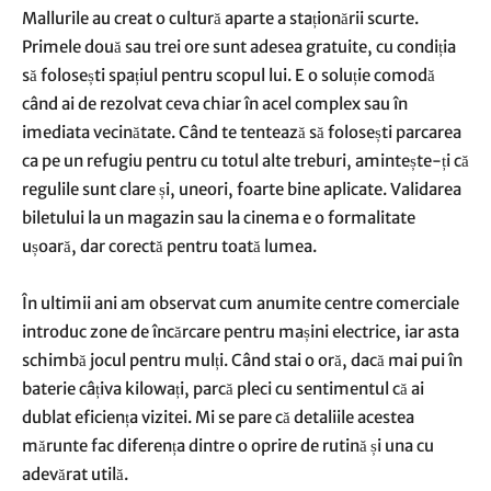
Mallurile au creat o cultură aparte a staționării scurte.
Primele două sau trei ore sunt adesea gratuite, cu condiția
să folosești spațiul pentru scopul lui. E o soluție comodă
când ai de rezolvat ceva chiar în acel complex sau în
imediata vecinătate. Când te tentează să folosești parcarea
ca pe un refugiu pentru cu totul alte treburi, amintește-ți că
regulile sunt clare și, uneori, foarte bine aplicate. Validarea
biletului la un magazin sau la cinema e o formalitate
ușoară, dar corectă pentru toată lumea.
În ultimii ani am observat cum anumite centre comerciale
introduc zone de încărcare pentru mașini electrice, iar asta
schimbă jocul pentru mulți. Când stai o oră, dacă mai pui în
baterie câțiva kilowați, parcă pleci cu sentimentul că ai
dublat eficiența vizitei. Mi se pare că detaliile acestea
mărunte fac diferența dintre o oprire de rutină și una cu
adevărat utilă.