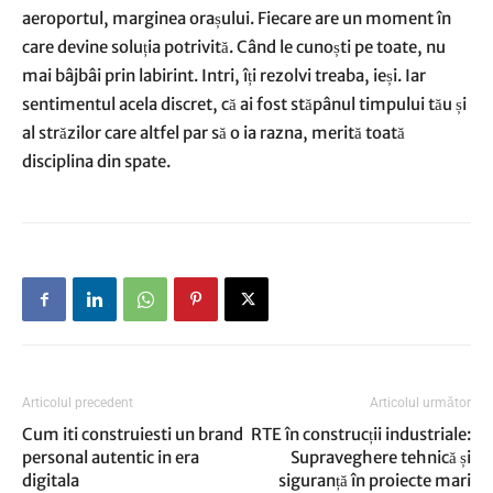
aeroportul, marginea orașului. Fiecare are un moment în
care devine soluția potrivită. Când le cunoști pe toate, nu
mai bâjbâi prin labirint. Intri, îți rezolvi treaba, ieși. Iar
sentimentul acela discret, că ai fost stăpânul timpului tău și
al străzilor care altfel par să o ia razna, merită toată
disciplina din spate.
Articolul precedent
Articolul următor
Cum iti construiesti un brand
RTE în construcții industriale:
personal autentic in era
Supraveghere tehnică și
digitala
siguranță în proiecte mari