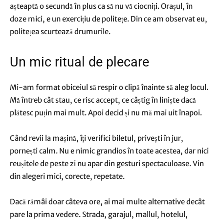
așteaptă o secundă în plus ca să nu vă ciocniți. Orașul, în
doze mici, e un exercițiu de politețe. Din ce am observat eu,
politețea scurtează drumurile.
Un mic ritual de plecare
Mi-am format obiceiul să respir o clipă înainte să aleg locul.
Mă întreb cât stau, ce risc accept, ce câștig în liniște dacă
plătesc puțin mai mult. Apoi decid și nu mă mai uit înapoi.
Când revii la mașină, îți verifici biletul, privești în jur,
pornești calm. Nu e nimic grandios în toate acestea, dar nici
reușitele de peste zi nu apar din gesturi spectaculoase. Vin
din alegeri mici, corecte, repetate.
Dacă rămâi doar câteva ore, ai mai multe alternative decât
pare la prima vedere. Strada, garajul, mallul, hotelul,