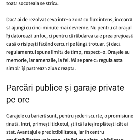
toată socoteala se strică.
Dacă ai de rezolvat ceva într-o zonă cu flux intens, încearcă
să ajungi cu cinci minute mai devreme. Nu pentru că orașul
îți datorează un loc, ci pentru că răbdarea ta e prea prețioasă
ca să o risipești făcând cercuri pe lângă trotuar. Și dacă
regulamentul spune limită de timp, respect-o. Orașele au
memorie, iar amenzile, la fel. Mi se pare că regula asta
simplă îți păstrează ziua dreaptă.
Parcări publice și garaje private
pe ore
Garajele cu barieră sunt, pentru șederi scurte, o promisiune
ținută. Intri, primești ticketul, știi că la ieșire plătești cât ai
stat. Avantajul e predictibilitatea, iar în centru