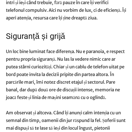
intri și ieși când trebuie, fără pauze în care îți verifici
telefonul compulsiv. Aici nu vorbim de lux, ci de eficiență. Îți
aperi atenția, resursa care îți ține dreaptă ziua.
Siguranță și grijă
Un loc bine luminat face diferența. Nu e paranoia, e respect
pentru propria siguranță. Nu las la vedere nimic care ar
putea stârni curiozități. Chiar și un cablu de telefon uitat pe
bord poate invita la decizii pripite din partea altora. În
parcările mari, îmi notez discret etajul și sectorul. Pare
banal, dar după două ore de discuții intense, memoria ne
joacă feste și linia de mașini seamănă cu o oglindă.
Am observat și altceva. Când îți anunți calm intenția cu un
semnal din timp, oamenii din jur răspund la fel. Șoferii sunt
mai dispuși să te lase să ieși din locul îngust, pietonii