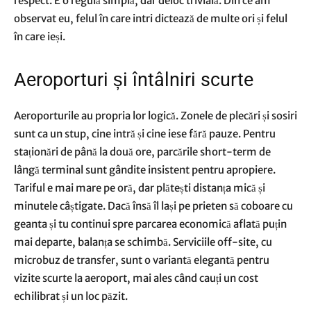
respect. E o regulă simplă, dar deloc trivială. Din ce am
observat eu, felul în care intri dictează de multe ori și felul
în care ieși.
Aeroporturi și întâlniri scurte
Aeroporturile au propria lor logică. Zonele de plecări și sosiri
sunt ca un stup, cine intră și cine iese fără pauze. Pentru
staționări de până la două ore, parcările short-term de
lângă terminal sunt gândite insistent pentru apropiere.
Tariful e mai mare pe oră, dar plătești distanța mică și
minutele câștigate. Dacă însă îl lași pe prieten să coboare cu
geanta și tu continui spre parcarea economică aflată puțin
mai departe, balanța se schimbă. Serviciile off-site, cu
microbuz de transfer, sunt o variantă elegantă pentru
vizite scurte la aeroport, mai ales când cauți un cost
echilibrat și un loc păzit.