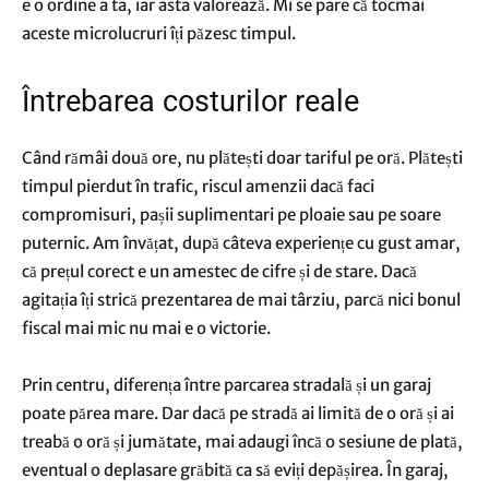
e o ordine a ta, iar asta valorează. Mi se pare că tocmai
aceste microlucruri îți păzesc timpul.
Întrebarea costurilor reale
Când rămâi două ore, nu plătești doar tariful pe oră. Plătești
timpul pierdut în trafic, riscul amenzii dacă faci
compromisuri, pașii suplimentari pe ploaie sau pe soare
puternic. Am învățat, după câteva experiențe cu gust amar,
că prețul corect e un amestec de cifre și de stare. Dacă
agitația îți strică prezentarea de mai târziu, parcă nici bonul
fiscal mai mic nu mai e o victorie.
Prin centru, diferența între parcarea stradală și un garaj
poate părea mare. Dar dacă pe stradă ai limită de o oră și ai
treabă o oră și jumătate, mai adaugi încă o sesiune de plată,
eventual o deplasare grăbită ca să eviți depășirea. În garaj,