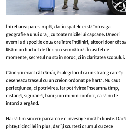
Întrebarea pare simplă, dar în spatele ei stă întreaga
geografie a unui oraș, cu toate micile lui capcane. Uneori
avem la dispoziție două ore între întâlniri, alteori doar cât să
lăsăm un buchet de flori și o semnătură. În astfel de
momente, secretul nu stă în noroc, ci în claritatea scopului.
Când știi exact cât rămâi, îți alegi locul ca un strateg care își
desenează traseul cu un creion ordonat pe hartă. Nu caut
perfecțiunea, ci potrivirea. Iar potrivirea înseamnă timp,
distanță, siguranță, bani și un minim confort, ca să nu te
întorci alergând.
Hai să fim sinceri: parcarea e o investiție mică în liniște. Dacă
plătești cinci lei în plus, dar îți scurtezi drumul cu zece