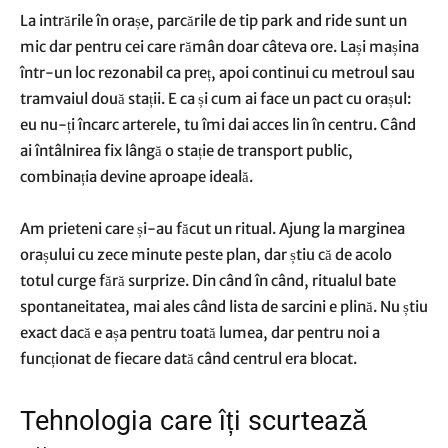
La intrările în orașe, parcările de tip park and ride sunt un
mic dar pentru cei care rămân doar câteva ore. Lași mașina
într-un loc rezonabil ca preț, apoi continui cu metroul sau
tramvaiul două stații. E ca și cum ai face un pact cu orașul:
eu nu-ți încarc arterele, tu îmi dai acces lin în centru. Când
ai întâlnirea fix lângă o stație de transport public,
combinația devine aproape ideală.
Am prieteni care și-au făcut un ritual. Ajung la marginea
orașului cu zece minute peste plan, dar știu că de acolo
totul curge fără surprize. Din când în când, ritualul bate
spontaneitatea, mai ales când lista de sarcini e plină. Nu știu
exact dacă e așa pentru toată lumea, dar pentru noi a
funcționat de fiecare dată când centrul era blocat.
Tehnologia care îți scurtează