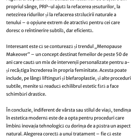
propriul sânge, PRP-ul ajută la refacerea țesuturilor, la
netezirea ridurilor și la refacerea strălucirii naturale a
tenului – o opțiune extrem de atractivă pentru cei care
doresc o reîntinerire subtilă, dar eficientă.
Interesant este că se conturează și trendul „Menopause
Makeover” – un concept destinat femeilor de peste 50 de
ani care caută un mix de intervenții personalizate pentru a-
și recâștiga încrederea în propria feminitate. Acesta poate
include, pe lângă liftinguri și blefaroplastie, și alte proceduri
subtile, menite să readucă echilibrul estetic fără a face
schimbări drastice.
În concluzie, indiferent de vârsta sau stilul de viață, tendința
în estetica modernă este de a opta pentru proceduri care
îmbină inovația tehnologică cu dorința de a păstra un aspect
natural. Alegerea corectă a unui tratament – fie că este