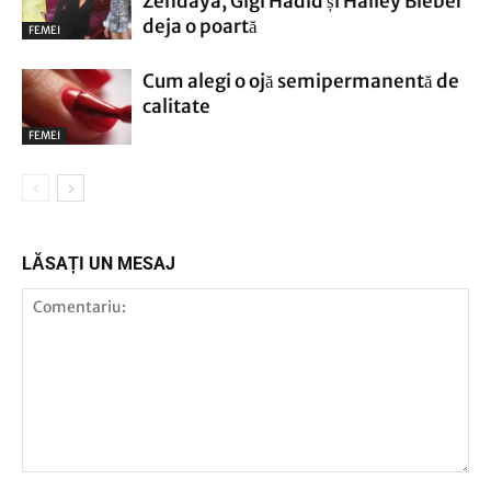
Zendaya, Gigi Hadid și Hailey Bieber
deja o poartă
FEMEI
Cum alegi o ojă semipermanentă de
calitate
FEMEI
LĂSAȚI UN MESAJ