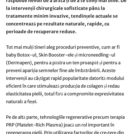
răspunde nevoii de a arăta și de a te simți mai bine. De
la intervenții chirurgicale sofisticate până la
tratamente minim invazive, tendințele actuale se
concentrează pe rezultate naturale, rapide, cu
perioade de recuperare reduse.
Tot mai mulți tineri aleg proceduri preventive, cum ar fi
baby Botox-ul, Skin Booster-ele și microneedling-ul
(Dermapen), pentru a păstra un ten proaspăt și pentru a
preveni apariția semnelor fine ale îmbătrânirii. Aceste
intervenții au câștigat rapid popularitate datorită modului
eficient în care stimulează producția de colagen și redau
elasticitatea pielii, totul fără a compromite expresivitatea
naturală a feței.
Pe de altă parte, tehnologiile regenerative precum terapia
PRP (Platelet-Rich Plasma) joacă un rol important în
regenerarea pielii. Prin utilizarea factorilor de creștere din