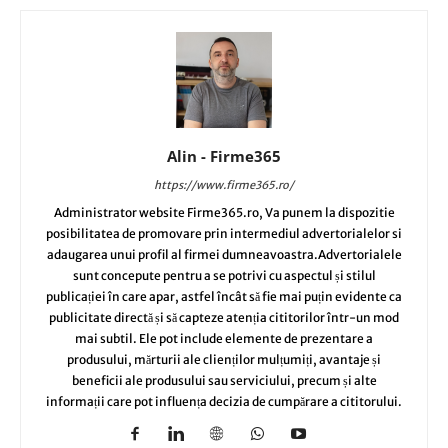
Alin - Firme365
https://www.firme365.ro/
Administrator website Firme365.ro, Va punem la dispozitie
posibilitatea de promovare prin intermediul advertorialelor si
adaugarea unui profil al firmei dumneavoastra.Advertorialele
sunt concepute pentru a se potrivi cu aspectul și stilul
publicației în care apar, astfel încât să fie mai puțin evidente ca
publicitate directă și să capteze atenția cititorilor într-un mod
mai subtil. Ele pot include elemente de prezentare a
produsului, mărturii ale clienților mulțumiți, avantaje și
beneficii ale produsului sau serviciului, precum și alte
informații care pot influența decizia de cumpărare a cititorului.