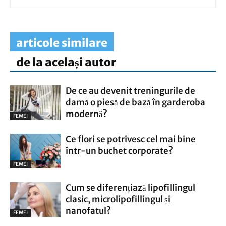
articole similare
de la același autor
De ce au devenit treningurile de
damă o piesă de bază în garderoba
modernă?
FEMEI
Ce flori se potrivesc cel mai bine
într-un buchet corporate?
FEMEI
Cum se diferențiază lipofillingul
clasic, microlipofillingul și
nanofatul?
FEMEI