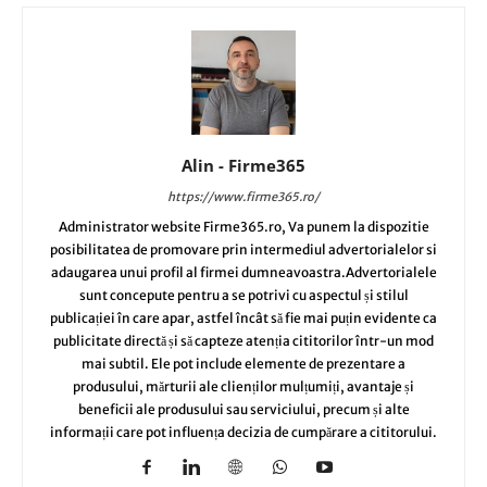
Alin - Firme365
https://www.firme365.ro/
Administrator website Firme365.ro, Va punem la dispozitie
posibilitatea de promovare prin intermediul advertorialelor si
adaugarea unui profil al firmei dumneavoastra.Advertorialele
sunt concepute pentru a se potrivi cu aspectul și stilul
publicației în care apar, astfel încât să fie mai puțin evidente ca
publicitate directă și să capteze atenția cititorilor într-un mod
mai subtil. Ele pot include elemente de prezentare a
produsului, mărturii ale clienților mulțumiți, avantaje și
beneficii ale produsului sau serviciului, precum și alte
informații care pot influența decizia de cumpărare a cititorului.