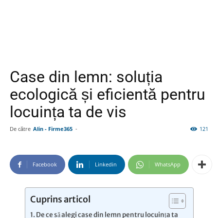
Case din lemn: soluția
ecologică și eficientă pentru
locuința ta de vis
De către
Alin - Firme365
-
121
Facebook
Linkedin
WhatsApp
Cuprins articol
De ce să alegi case din lemn pentru locuința ta