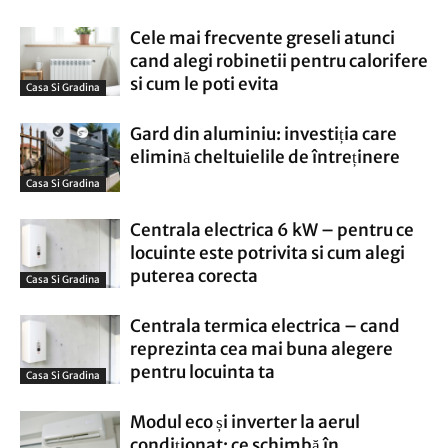
Cele mai frecvente greseli atunci
cand alegi robinetii pentru calorifere
si cum le poti evita
Casa Si Gradina
Gard din aluminiu: investiția care
elimină cheltuielile de întreținere
Casa Si Gradina
Centrala electrica 6 kW – pentru ce
locuinte este potrivita si cum alegi
puterea corecta
Casa Si Gradina
Centrala termica electrica – cand
reprezinta cea mai buna alegere
pentru locuinta ta
Casa Si Gradina
Modul eco și inverter la aerul
condiționat: ce schimbă în