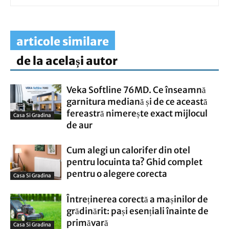
articole similare
de la același autor
Veka Softline 76MD. Ce înseamnă
garnitura mediană și de ce această
fereastră nimerește exact mijlocul
Casa Si Gradina
de aur
Cum alegi un calorifer din otel
pentru locuinta ta? Ghid complet
pentru o alegere corecta
Casa Si Gradina
Întreținerea corectă a mașinilor de
grădinărit: pași esențiali înainte de
primăvară
Casa Si Gradina