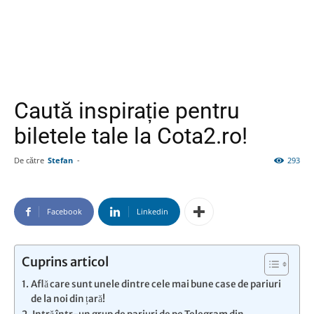
Caută inspirație pentru
biletele tale la Cota2.ro!
De către
Stefan
-
293
Facebook
Linkedin
Cuprins articol
Află care sunt unele dintre cele mai bune case de pariuri
de la noi din țară!