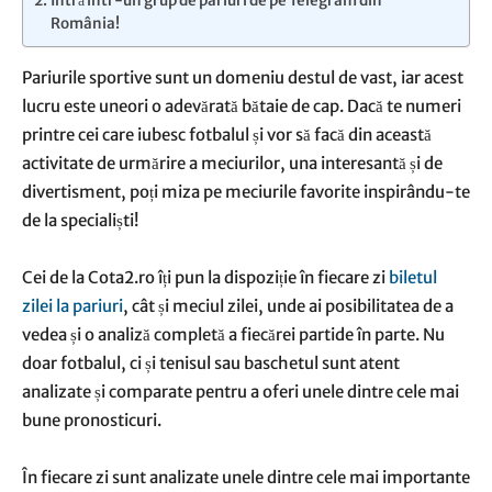
Intră într-un grup de pariuri de pe Telegram din
România!
Pariurile sportive sunt un domeniu destul de vast, iar acest
lucru este uneori o adevărată bătaie de cap. Dacă te numeri
printre cei care iubesc fotbalul și vor să facă din această
activitate de urmărire a meciurilor, una interesantă și de
divertisment, poți miza pe meciurile favorite inspirându-te
de la specialiști!
Cei de la Cota2.ro îți pun la dispoziție în fiecare zi
biletul
zilei la pariuri
, cât și meciul zilei, unde ai posibilitatea de a
vedea și o analiză completă a fiecărei partide în parte. Nu
doar fotbalul, ci și tenisul sau baschetul sunt atent
analizate și comparate pentru a oferi unele dintre cele mai
bune pronosticuri.
În fiecare zi sunt analizate unele dintre cele mai importante