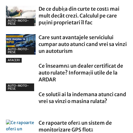
De ce dubița din curte te costă mai
mult decât crezi. Calculul pe care
AUTO-MOTO-
puțini proprietari îl fac
PIESE
Care sunt avantajele serviciului
cumpar auto atunci cand vrei sa vinzi
AUTO-MOTO-
un autoturism
PIESE
AFACERI
Ce înseamnă un dealer certificat de
auto rulate? Informații utile de la
ARDAR
AUTO-MOTO-
PIESE
Ce solutii ai la indemana atunci cand
vrei sa vinzi o masina rulata?
Ce rapoarte oferă un sistem de
monitorizare GPS flotă