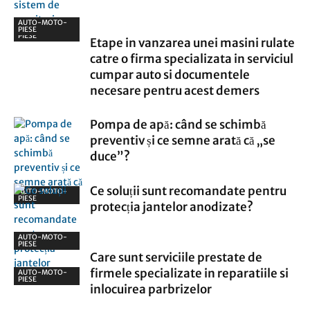
AUTO-MOTO-
AUTO-MOTO-
PIESE
PIESE
Etape in vanzarea unei masini rulate
catre o firma specializata in serviciul
cumpar auto si documentele
necesare pentru acest demers
Pompa de apă: când se schimbă
preventiv și ce semne arată că „se
duce”?
Ce soluții sunt recomandate pentru
AUTO-MOTO-
PIESE
protecția jantelor anodizate?
AUTO-MOTO-
PIESE
Care sunt serviciile prestate de
firmele specializate in reparatiile si
AUTO-MOTO-
PIESE
inlocuirea parbrizelor