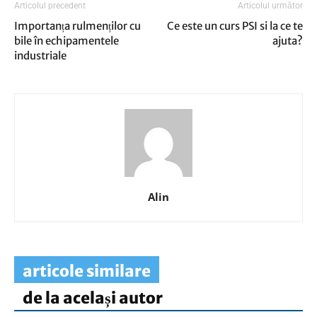
Articolul precedent
Articolul următor
Importanța rulmenților cu
Ce este un curs PSI si la ce te
bile în echipamentele
ajuta?
industriale
Alin
articole similare
de la același autor