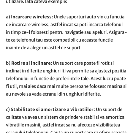
utilizare. Iata cateva exemple:
a)
Incarcare wireless
: Unele suporturi auto vin cu functia
de incarcare wireless, astfel incat sa poti incarca telefonul
in timp ce-l folosesti pentru navigatie sau apeluri. Asigura-
te ca telefonul tau este compatibil cu aceasta functie
inainte de a alege un astfel de suport.
b)
Rotire si inclinare
: Un suport care poate fi rotit si
inclinat in diferite unghiuri iti va permite sa ajustezi pozitia
telefonului in functie de preferintele tale. Acest lucru poate
fi util, mai ales daca mai multe persoane folosesc masina si
au nevoie sa vada ecranul din unghiuri diferite.
c)
Stabilitate si amortizare a vibratiilor:
Un suport de
calitate va avea un sistem de prindere stabil si va amortiza
vibratiile masinii, astfel incat sa nu afecteze vizibilitatea
ecranului telefonului. Cauta un suport care sa ofere aceasta