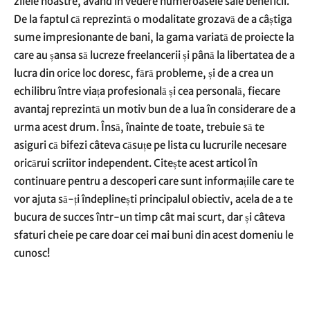
zilele noastre, având în vedere numeroasele sale beneficii.
De la faptul că reprezintă o modalitate grozavă de a câștiga
sume impresionante de bani, la gama variată de proiecte la
care au șansa să lucreze freelancerii și până la libertatea de a
lucra din orice loc doresc, fără probleme, și de a crea un
echilibru între viața profesională și cea personală, fiecare
avantaj reprezintă un motiv bun de a lua în considerare de a
urma acest drum. Însă, înainte de toate, trebuie să te
asiguri că bifezi câteva căsuțe pe lista cu lucrurile necesare
oricărui scriitor independent. Citește acest articol în
continuare pentru a descoperi care sunt informațiile care te
vor ajuta să-ți îndeplinești principalul obiectiv, acela de a te
bucura de succes într-un timp cât mai scurt, dar și câteva
sfaturi cheie pe care doar cei mai buni din acest domeniu le
cunosc!