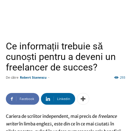
Ce informații trebuie să
cunoști pentru a deveni un
freelancer de succes?
De către
Robert Stanescu
-
293
Facebook
Linkedin
Cariera de scriitor independent, mai precis de
freelance
writer
în limba engleză, este din ce în ce mai căutată în