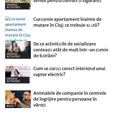
senior pentru confort și siguranță
DIVERSE
ACTIVITATI
Curățenie apartament înainte de
mutare în Cluj: ce trebuie să știi?
De ce activitățile de socializare
Casa Si Gradina
contează atât de mult într-un cămin
DIVERSE
de bătrâni?
ACTIVITATI
Cum se curăță corect interiorul unui
cuptor electric?
DIVERSE
ACTIVITATI
Animalele de companie în centrele
de îngrijire pentru persoane în
vârstă
BLOG