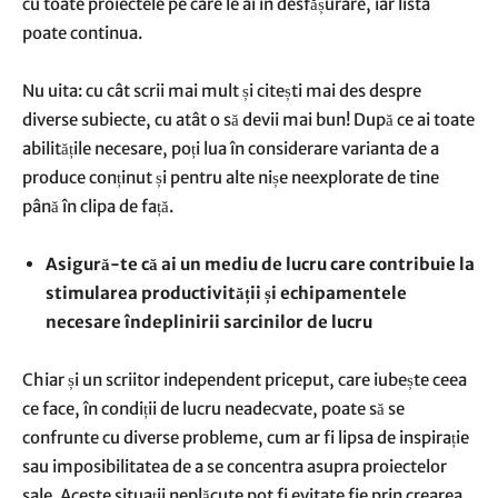
cu toate proiectele pe care le ai în desfășurare, iar lista
poate continua.
Nu uita: cu cât scrii mai mult și citești mai des despre
diverse subiecte, cu atât o să devii mai bun! După ce ai toate
abilitățile necesare, poți lua în considerare varianta de a
produce conținut și pentru alte nișe neexplorate de tine
până în clipa de față.
Asigură-te că ai un mediu de lucru care contribuie la
stimularea productivității și echipamentele
necesare îndeplinirii sarcinilor de lucru
Chiar și un scriitor independent priceput, care iubește ceea
ce face, în condiții de lucru neadecvate, poate să se
confrunte cu diverse probleme, cum ar fi lipsa de inspirație
sau imposibilitatea de a se concentra asupra proiectelor
sale. Aceste situații neplăcute pot fi evitate fie prin crearea