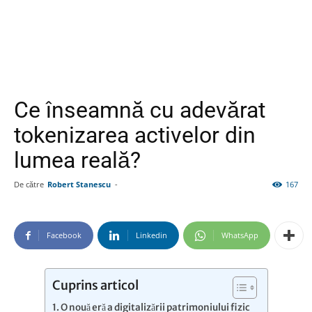
Ce înseamnă cu adevărat
tokenizarea activelor din
lumea reală?
De către
Robert Stanescu
-
167
Facebook
Linkedin
WhatsApp
Cuprins articol
O nouă eră a digitalizării patrimoniului fizic