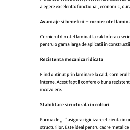
alegere excelenta: functional, economic, durab
Avantaje si beneficii – cornier otel lamin
Cornierul din otel laminat la cald ofera o ser
pentru o gama larga de aplicatii in constructii 
Rezistenta mecanica ridicata
Fiind obtinut prin laminare la cald, cornieru
interne. Acest fapt ii confera o buna rezisten
incovoiere.
Stabilitate structurala in colturi
Forma de „L” asigura rigidizare eficienta in ung
structurilor. Este ideal pentru cadre metalice 