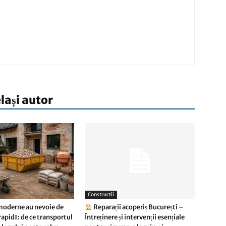
elași autor
Constructii
moderne au nevoie de
Reparații acoperiș București –
rapidă: de ce transportul
Întreținere și intervenții esențiale