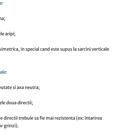
e
:
na;
e aripi;
simetrica, in special cand este supus la sarcini verticale
ale
:
utate si axa neutra;
le doua directii;
 directii trebuie sa fie mai rezistenta (ex: intarirea
r grinzi).