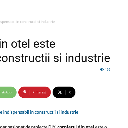
spensabil in constructii si industrie
firme
in otel este
onstructii si industrie
135
si
hatsApp
Pinterest
X
comunicate
doar pasionat de proiecte DIY,
cornierul din otel
este o