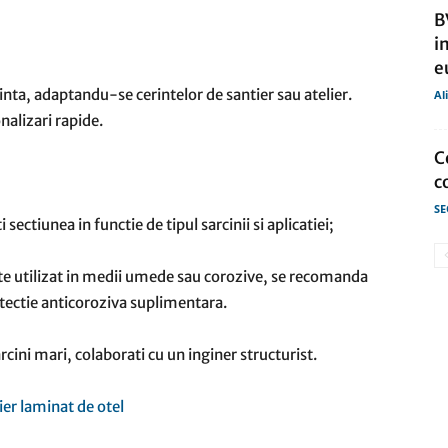
B
i
e
rinta, adaptandu-se cerintelor de santier sau atelier.
Al
nalizari rapide.
C
c
SE
i sectiunea in functie de tipul sarcinii si aplicatiei;
te utilizat in medii umede sau corozive, se recomanda
tectie anticoroziva suplimentara.
rcini mari, colaborati cu un inginer structurist.