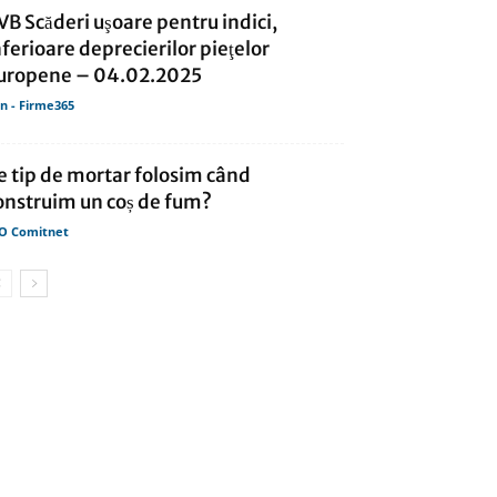
VB Scăderi uşoare pentru indici,
nferioare deprecierilor pieţelor
uropene – 04.02.2025
in - Firme365
e tip de mortar folosim când
onstruim un coș de fum?
O Comitnet