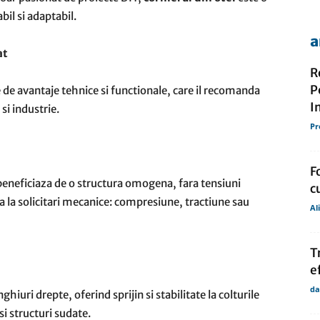
il si adaptabil.
a
de
at
R
P
ie de avantaje tehnice si functionale, care il recomanda
I
si industrie.
Pr
presa
F
l beneficiaza de o structura omogena, fara tensiuni
c
ta la solicitari mecanice: compresiune, tractiune sau
Al
T
e
da
hiuri drepte, oferind sprijin si stabilitate la colturile
si structuri sudate.