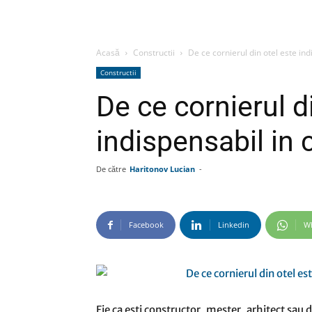
Acasă
Constructii
De ce cornierul din otel este indi
Constructii
De ce cornierul d
indispensabil in c
De către
Haritonov Lucian
-
Facebook
Linkedin
W
Fie ca esti constructor, mester, arhitect sau 