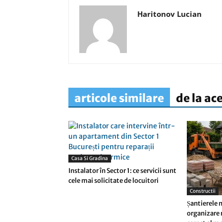
Haritonov Lucian
articole similare
de la ac
Casa Si Gradina
Instalator în Sector 1: ce servicii sunt
cele mai solicitate de locuitori
Constructii
Șantierele 
organizare 