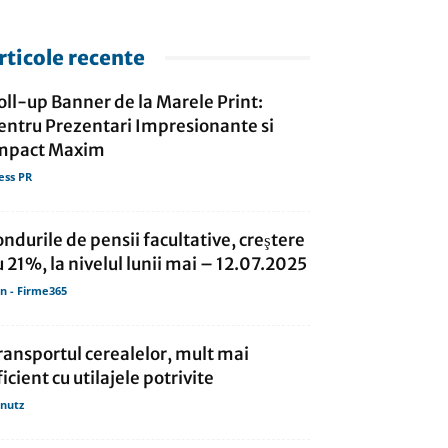
rticole recente
oll-up Banner de la Marele Print:
entru Prezentari Impresionante si
mpact Maxim
ess PR
ondurile de pensii facultative, creştere
u 21%, la nivelul lunii mai – 12.07.2025
in - Firme365
ransportul cerealelor, mult mai
ficient cu utilajele potrivite
nutz