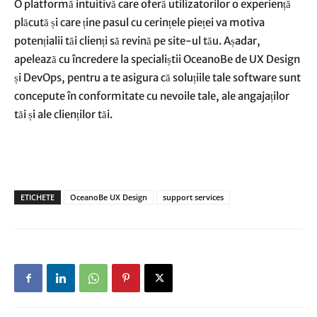
O platformă intuitivă care oferă utilizatorilor o experiență
plăcută și care ține pasul cu cerințele pieței va motiva
potențialii tăi clienți să revină pe site-ul tău. Așadar,
apelează cu încredere la specialiștii OceanoBe de UX Design
și DevOps, pentru a te asigura că soluțiile tale software sunt
concepute în conformitate cu nevoile tale, ale angajaților
tăi și ale clienților tăi.
ETICHETE
OceanoBe UX Design
support services