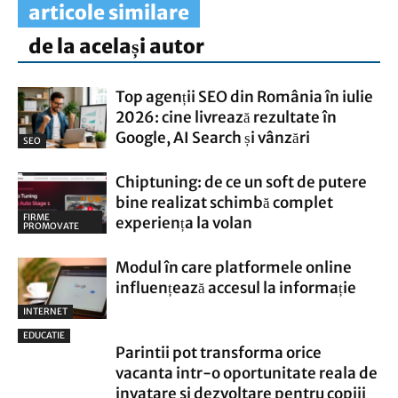
articole similare
de la același autor
Top agenții SEO din România în iulie
2026: cine livrează rezultate în
Google, AI Search și vânzări
SEO
Chiptuning: de ce un soft de putere
bine realizat schimbă complet
FIRME
experiența la volan
PROMOVATE
Modul în care platformele online
influențează accesul la informație
INTERNET
EDUCATIE
Parintii pot transforma orice
vacanta intr-o oportunitate reala de
invatare si dezvoltare pentru copiii