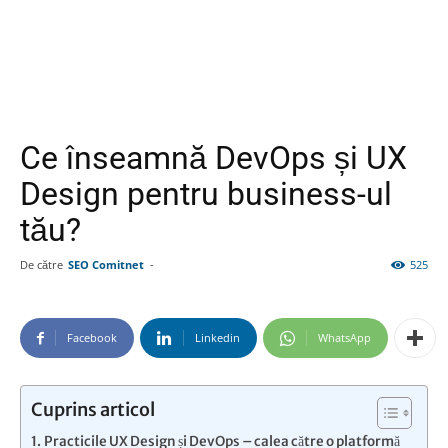
Ce înseamnă DevOps și UX
Design pentru business-ul
tău?
De către
SEO Comitnet
-
525
Facebook
Linkedin
WhatsApp
Cuprins articol
Practicile UX Design și DevOps – calea către o platformă