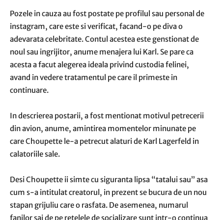
Pozele in cauza au fost postate pe profilul sau personal de
instagram, care este si verificat, facand-o pe diva o
adevarata celebritate. Contul acestea este genstionat de
noul sau ingrijitor, anume menajera lui Karl. Se pare ca
acesta a facut alegerea ideala privind custodia felinei,
avand in vedere tratamentul pe care il primeste in
continuare.
In descrierea postarii, a fost mentionat motivul petrecerii
din avion, anume, amintirea momentelor minunate pe
care Choupette le-a petrecut alaturi de Karl Lagerfeld in
calatoriile sale.
Desi Choupette ii simte cu siguranta lipsa “tatalui sau” asa
cum s-a intitulat creatorul, in prezent se bucura de un nou
stapan grijuliu care o rasfata. De asemenea, numarul
fanilor sai de pe retelele de socializare sunt intr-o continua