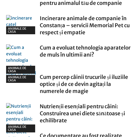
pentru animalul tău de companie
Incinerare animale de companie în
Constanța – servicii Memorial Pet cu
ANIMALE DE
respect și empatie
CASA
Cum a evoluat tehnologia aparatelor
de muls în ultimii ani?
ANIMALE DE
CASA
Cum percep câinii trucurile și iluziile
ANIMALE DE
CASA
optice și de ce devin agitați la
numerele de magie
Nutrienții esențiali pentru câini:
Construirea unei diete sănătoase și
echilibrate
ANIMALE DE
CASA
Ce documentare au fost realizate