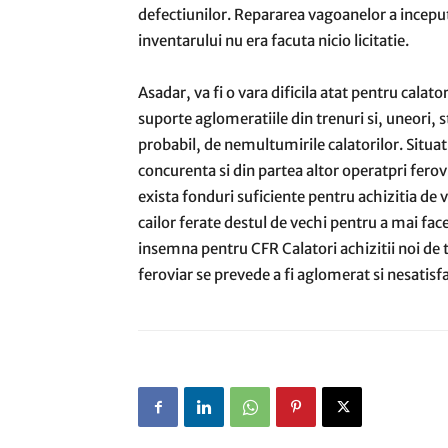
defectiunilor. Repararea vagoanelor a inceput
inventarului nu era facuta nicio licitatie.
Asadar, va fi o vara dificila atat pentru calato
suporte aglomeratiile din trenuri si, uneori, st
probabil, de nemultumirile calatorilor. Situa
concurenta si din partea altor operatpri ferov
exista fonduri suficiente pentru achizitia d
cailor ferate destul de vechi pentru a mai face
insemna pentru CFR Calatori achizitii noi de 
feroviar se prevede a fi aglomerat si nesatisf