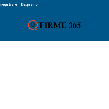
nregistrare
Despre noi
Firme
365,
Catalog