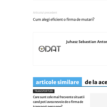
Articolul precedent
Cum alegi eficient o firma de mutari?
Juhasz Sebastian Anto
articole similare
de la ac
TRANSPORTURI
Care sunt cele mai frecvente situatii
cand poti avea nevoie de o firma de
transport persoane?