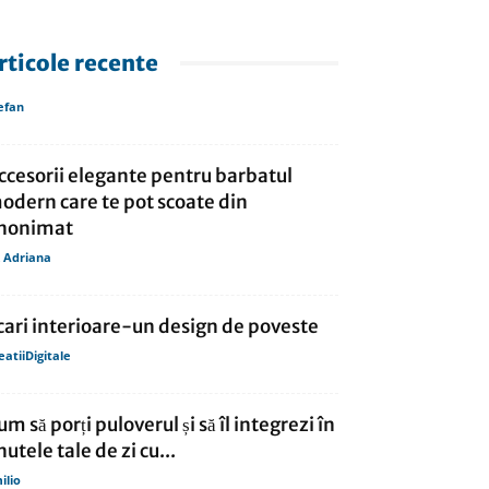
rticole recente
efan
ccesorii elegante pentru barbatul
odern care te pot scoate din
nonimat
 Adriana
cari interioare-un design de poveste
eatiiDigitale
um să porți puloverul și să îl integrezi în
nutele tale de zi cu...
ilio