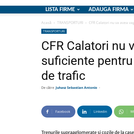
LISTA FIRME
ADAUGA FIRMA
Acasă
TRANSPORTURI
CFR Calatori nu va avea vag
TRANSPORTURI
CFR Calatori nu 
suficiente pentru
de trafic
De către
Juhasz Sebastian Antonio
-
Facebook
Linkedin
W
Trenurile supraaglomerate si cozile de la case