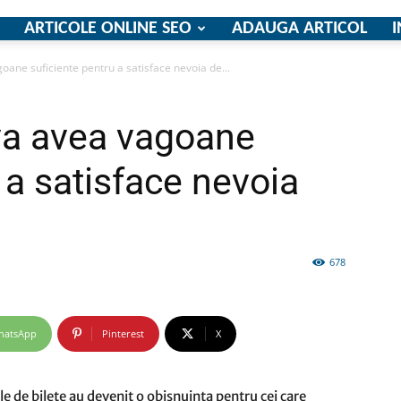
ARTICOLE ONLINE SEO
ADAUGA ARTICOL
I
oane suficiente pentru a satisface nevoia de...
firme
va avea vagoane
 a satisface nevoia
si
678
hatsApp
Pinterest
X
comunicate
le de bilete au devenit o obisnuinta pentru cei care