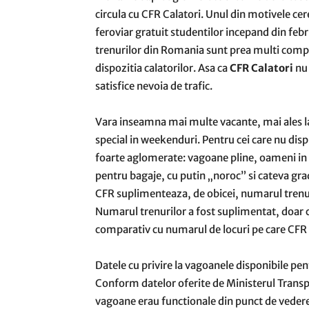
circula cu CFR Calatori. Unul din motivele cer
feroviar gratuit studentilor incepand din febr
trenurilor din Romania sunt prea multi compa
dispozitia calatorilor. Asa ca
CFR Calatori
nu 
satisfice nevoia de trafic.
Vara inseamna mai multe vacante, mai ales la
special in weekenduri. Pentru cei care nu dis
foarte aglomerate: vagoane pline, oameni in p
pentru bagaje, cu putin „noroc” si cateva grade
CFR suplimenteaza, de obicei, numarul trenuril
Numarul trenurilor a fost suplimentat, doar 
comparativ cu numarul de locuri pe care CFR l
Datele cu privire la vagoanele disponibile pen
Conform datelor oferite de Ministerul Transp
vagoane erau functionale din punct de vedere 