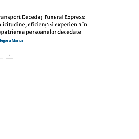
ransport Decedați Funeral Express:
olicitudine, eficiență și experiență în
epatrierea persoanelor decedate
lugaru Marius