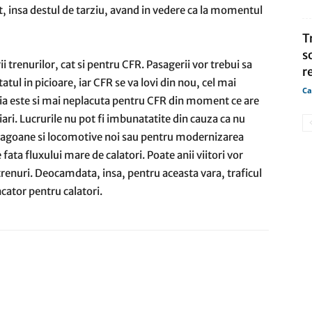
, insa destul de tarziu, avand in vedere ca la momentul
T
s
rii trenurilor, cat si pentru CFR. Pasagerii vor trebui sa
r
atul in picioare, iar CFR se va lovi din nou, cel mai
Ca
tia este si mai neplacuta pentru CFR din moment ce are
iari. Lucrurile nu pot fi imbunatatite din cauza ca nu
e vagoane si locomotive noi sau pentru modernizarea
 fata fluxului mare de calatori. Poate anii viitori vor
trenuri. Deocamdata, insa, pentru aceasta vara, traficul
acator pentru calatori.