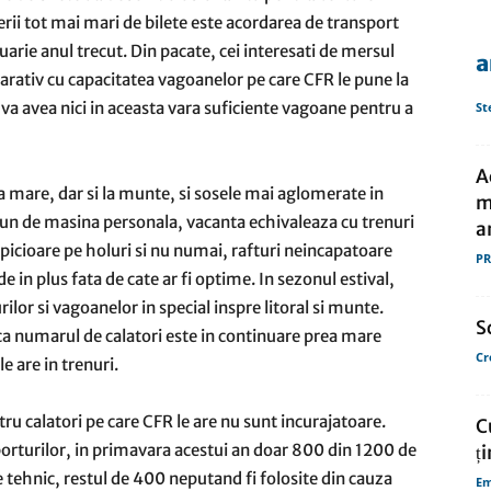
erii tot mai mari de bilete este acordarea de transport
uarie anul trecut. Din pacate, cei interesati de mersul
a
de
rativ cu capacitatea vagoanelor pe care CFR le pune la
va avea nici in aceasta vara suficiente vagoane pentru a
St
A
 mare, dar si la munte, si sosele mai aglomerate in
m
presa
pun de masina personala, vacanta echivaleaza cu trenuri
a
icioare pe holuri si nu numai, rafturi neincapatoare
PR
 in plus fata de cate ar fi optime. In sezonul estival,
or si vagoanelor in special inspre litoral si munte.
S
ca numarul de calatori este in continuare prea mare
Cr
e are in trenuri.
tru calatori pe care CFR le are nu sunt incurajatoare.
C
orturilor, in primavara acestui an doar 800 din 1200 de
ți
tehnic, restul de 400 neputand fi folosite din cauza
Em