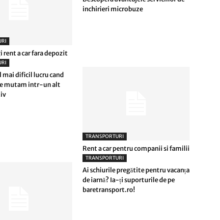
inchirieri microbuze
RI
 rent a car fara depozit
RI
l mai dificil lucru cand
ne mutam intr-un alt
tiv
TRANSPORTURI
Rent a car pentru companii si familii
TRANSPORTURI
Ai schiurile pregătite pentru vacanța
de iarnă? Ia-ți suporturile de pe
baretransport.ro!