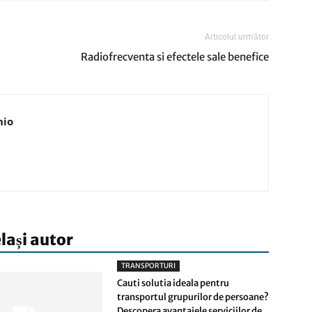
Articolul următor
Radiofrecventa si efectele sale benefice
nio
elași autor
TRANSPORTURI
Cauti solutia ideala pentru
transportul grupurilor de persoane?
Descopera avantajele serviciilor de