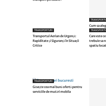
TRANSPORTU
Cum sa alegi
TRANSPORTURI
TRANSPORTU
Transportul Aerian de Urgență:
Care este ce
Rapiditate și Siguranță în Situații
trebuie sa 
Critice
spatiu loca
TRANSPORTURI
Găsește cea mai bună ofertă pentru
serviciile de mutări mobila