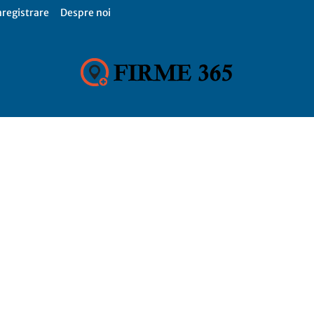
nregistrare
Despre noi
Firme
365,
Catalog