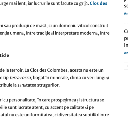
ge mai lent, iar lucrurile sunt făcute cu grijă.
Clos des
s
An
i sau producții de masă, ci un domeniu viticol construit
C
ervenția umană, între tradiție și interpretare modernă, între
p
in
An
ticle
 de la terroir. La Clos des Colombes, acesta nu este un
de tip
terra rossa
, bogat în minerale, clima cu veri lungi și
tribuie la sănătatea strugurilor.
i cu personalitate, în care prospețimea și structura se
ile sunt lucrate atent, cu accent pe calitate și pe
atul nu este uniformitatea, ci diversitatea subtilă dintre