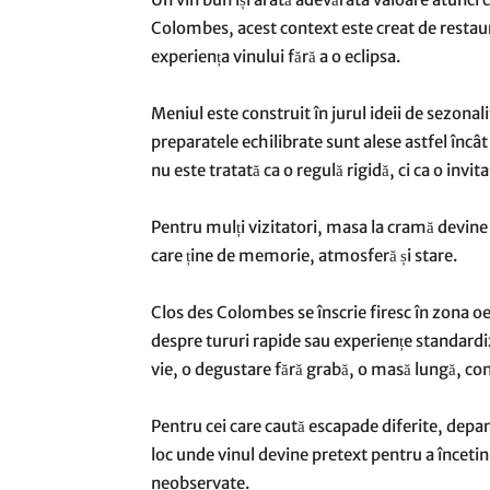
Colombes, acest context este creat de restau
experiența vinului fără a o eclipsa.
Meniul este construit în jurul ideii de sezonali
preparatele echilibrate sunt alese astfel încâ
nu este tratată ca o regulă rigidă, ci ca o invit
Pentru mulți vizitatori, masa la cramă devin
care ține de memorie, atmosferă și stare.
Clos des Colombes se înscrie firesc în zona oeno
despre tururi rapide sau experiențe standardi
vie, o degustare fără grabă, o masă lungă, con
Pentru cei care caută escapade diferite, depa
loc unde vinul devine pretext pentru a încetini
neobservate.