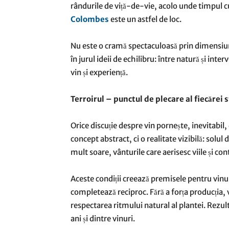
rândurile de viță-de-vie, acolo unde timpul cur
Colombes
este un astfel de loc.
Nu este o cramă spectaculoasă prin dimensiun
în jurul ideii de echilibru: între natură și int
vin și experiență.
Terroirul – punctul de plecare al fiecărei s
Orice discuție despre vin pornește, inevitabil,
concept abstract, ci o realitate vizibilă: solul 
mult soare, vânturile care aerisesc viile și con
Aceste condiții creează premisele pentru vinur
completează reciproc. Fără a forța producția, vi
respectarea ritmului natural al plantei. Rezult
ani și dintre vinuri.