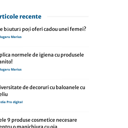
rticole recente
e băutură poți oferi cadou unei femei?
lugaru Marius
plica normele de igiena cu produsele
anito!
lugaru Marius
iversitate de decoruri cu baloanele cu
eliu
dia Pro digital
ele 9 produse cosmetice necesare
entru o manichiura cu oja