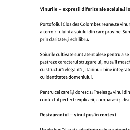
Vinurile – expresii diferite ale aceluiași l
Portofoliul Clos des Colombes reunește vinuri 
a terroir-ului și a soiului din care provine. S
prin claritate și echilibru.
Soiurile cultivate sunt atent alese pentru a se
păstreze caracterul strugurelui, nu să îl masch
cu structură elegantă și taninuri bine integrat
cu identitatea domeniului.
Pentru cei care își doresc să înțeleagă vinul d
contextul perfect: explicații, comparații și d
Restaurantul – vinul pus în context
Un vin bun își arată adevărata valoare atunci c