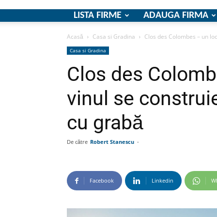
LISTA FIRME
ADAUGA FIRMA
Acasă
Casa si Gradina
Clos des Colombes – un loc 
Casa si Gradina
Clos des Colomb
vinul se construi
cu grabă
De către
Robert Stanescu
-
Facebook
Linkedin
W