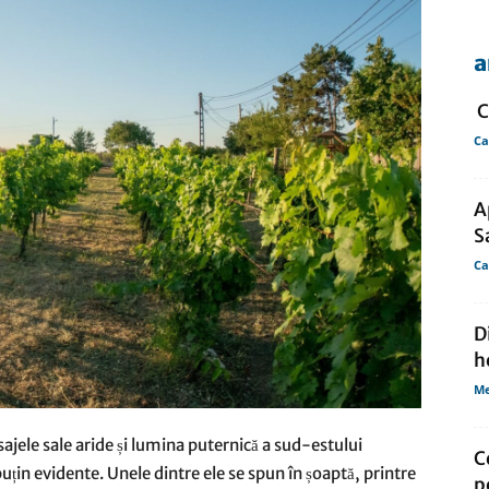
a
de
C
Ca
A
presa
S
Ca
D
h
Me
ajele sale aride și lumina puternică a sud-estului
C
in evidente. Unele dintre ele se spun în șoaptă, printre
p