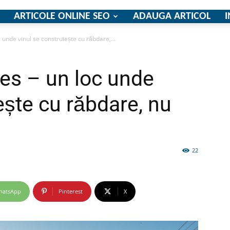
ARTICOLE ONLINE SEO
ADAUGA ARTICOL
I
unde vinul se construiește cu răbdare,...
firme
es – un loc unde
ește cu răbdare, nu
si
22
hatsApp
Pinterest
X
comunicate