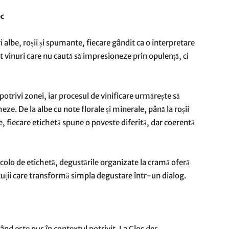
oc
albe, roșii și spumante, fiecare gândit ca o interpretare
unt vinuri care nu caută să impresioneze prin opulență, ci
 potrivi zonei, iar procesul de vinificare urmărește să
eze. De la albe cu note florale și minerale, până la roșii
e, fiecare etichetă spune o poveste diferită, dar coerentă
incolo de etichetă, degustările organizate la cramă oferă
iscuții care transformă simpla degustare într-un dialog.
ând este pus în contextul potrivit. La Clos des