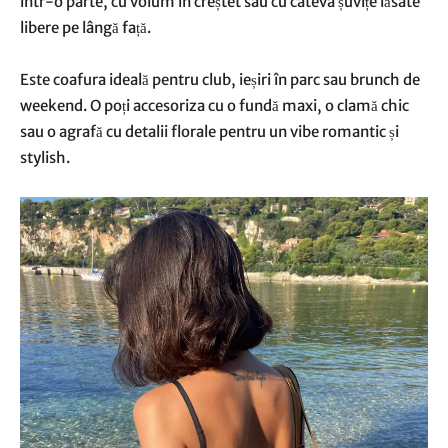
într-o parte, cu volum în creștet sau cu câteva șuvițe lăsate
libere pe lângă față.
Este coafura ideală pentru club, ieșiri în parc sau brunch de
weekend. O poți accesoriza cu o fundă maxi, o clamă chic
sau o agrafă cu detalii florale pentru un vibe romantic și
stylish.