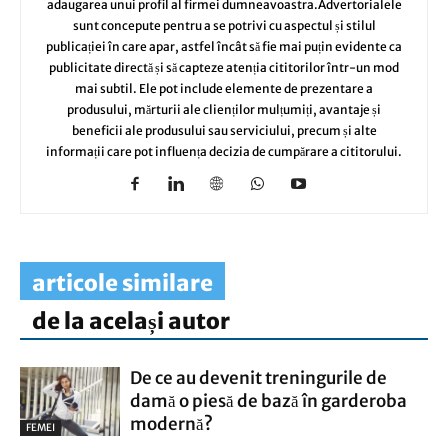
adaugarea unui profil al firmei dumneavoastra.Advertorialele
sunt concepute pentru a se potrivi cu aspectul și stilul
publicației în care apar, astfel încât să fie mai puțin evidente ca
publicitate directă și să capteze atenția cititorilor într-un mod
mai subtil. Ele pot include elemente de prezentare a
produsului, mărturii ale clienților mulțumiți, avantaje și
beneficii ale produsului sau serviciului, precum și alte
informații care pot influența decizia de cumpărare a cititorului.
articole similare
de la același autor
De ce au devenit treningurile de
damă o piesă de bază în garderoba
modernă?
FEMEI