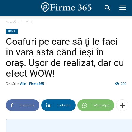
Acasă
FEMEI
FEMEI
Coafuri pe care să ţi le faci
în vara asta când ieşi în
oraş. Uşor de realizat, dar cu
efect WOW!
De către
Alin - Firme365
-
209
Facebook
Linkedin
WhatsApp