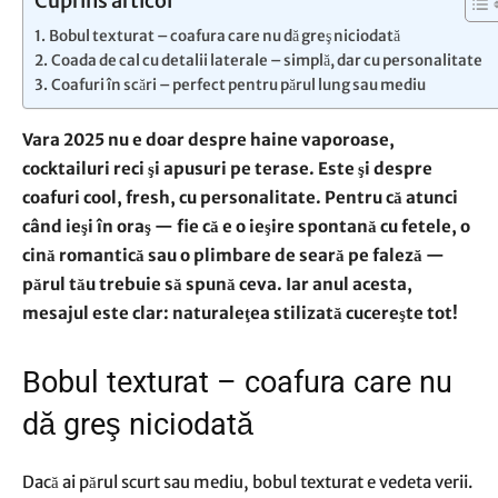
Cuprins articol
Bobul texturat – coafura care nu dă greş niciodată
Coada de cal cu detalii laterale – simplă, dar cu personalitate
Coafuri în scări – perfect pentru părul lung sau mediu
Vara 2025 nu e doar despre haine vaporoase,
cocktailuri reci şi apusuri pe terase. Este şi despre
coafuri cool, fresh, cu personalitate. Pentru că atunci
când ieşi în oraş — fie că e o ieşire spontană cu fetele, o
cină romantică sau o plimbare de seară pe faleză —
părul tău trebuie să spună ceva. Iar anul acesta,
mesajul este clar: naturaleţea stilizată cucereşte tot!
Bobul texturat – coafura care nu
dă greş niciodată
Dacă ai părul scurt sau mediu, bobul texturat e vedeta verii.