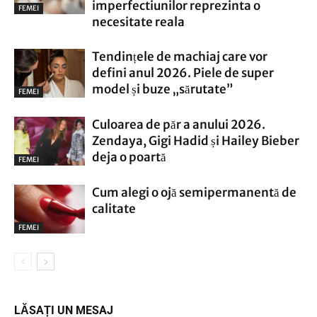
imperfectiunilor reprezinta o
FEMEI
necesitate reala
Tendințele de machiaj care vor
defini anul 2026. Piele de super
model și buze „sărutate”
FEMEI
Culoarea de păr a anului 2026.
Zendaya, Gigi Hadid și Hailey Bieber
deja o poartă
FEMEI
Cum alegi o ojă semipermanentă de
calitate
FEMEI
LĂSAȚI UN MESAJ