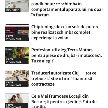
condiționat: ce schimbă în
comportamentul aparatului, nu doar
INDUSTRIE
în factură
Chiptuning: de ce un soft de putere
bine realizat schimbă complet
FIRME
experiența la volan
PROMOVATE
Profesioniștii aleg Terra Motors
pentru piese de drujbă și motocoasă.
FIRME
Tu ce alegi?
PROMOVATE
Traduceri autorizate Cluj — tot ce
trebuie să știe o firmă înainte să
FIRME
contracteze
PROMOVATE
Cele Mai Frumoase Locații din
București pentru o Ședință Foto de
FIRME
Familie
PROMOVATE