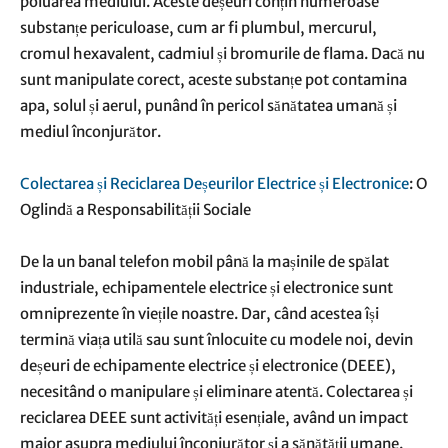
poluarea mediului. Aceste deșeuri conțin numeroase
substanțe periculoase, cum ar fi plumbul, mercurul,
cromul hexavalent, cadmiul și bromurile de flama. Dacă nu
sunt manipulate corect, aceste substanțe pot contamina
apa, solul și aerul, punând în pericol sănătatea umană și
mediul înconjurător.
Colectarea și Reciclarea Deșeurilor Electrice și Electronice
: O
Oglindă a Responsabilității Sociale
De la un banal telefon mobil până la mașinile de spălat
industriale, echipamentele electrice și electronice sunt
omniprezente în viețile noastre. Dar, când acestea își
termină viața utilă sau sunt înlocuite cu modele noi, devin
deșeuri de echipamente electrice și electronice (DEEE),
necesitând o manipulare și eliminare atentă. Colectarea și
reciclarea DEEE sunt activități esențiale, având un impact
major asupra mediului înconjurător și a sănătății umane.