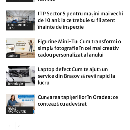
ITP Sector 5 pentru mașini mai vechi
de 10 ani: la ce trebuie să fii atent
AUTO-MOTO-
înainte de inspecție
PIESE
Figurine Mini-Tu: Cum transformi o
simplă fotografie în cel mai creativ
cadou personalizat al anului
Cadouri
Laptop defect Cum te ajută un
service din Brașov să revii rapid la
lucru
Tehnologie
Curățarea tapițeriilor în Oradea: ce
contează cu adevărat
FIRME
PROMOVATE