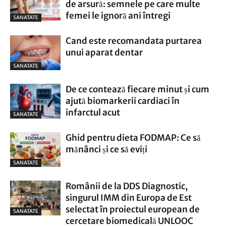
de arsură: semnele pe care multe
femei le ignoră ani întregi
SANATATE
Cand este recomandata purtarea
unui aparat dentar
SANATATE
De ce contează fiecare minut și cum
ajută biomarkerii cardiaci în
infarctul acut
SANATATE
Ghid pentru dieta FODMAP: Ce să
mănânci și ce să eviți
SANATATE
Românii de la DDS Diagnostic,
singurul IMM din Europa de Est
selectat în proiectul european de
SANATATE
cercetare biomedicală UNLOOC