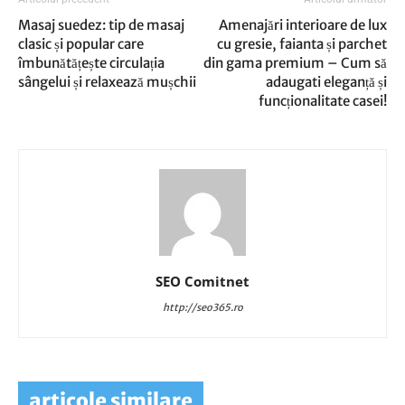
Masaj suedez: tip de masaj
Amenajări interioare de lux
clasic și popular care
cu gresie, faianta și parchet
îmbunătățește circulația
din gama premium – Cum să
sângelui și relaxează mușchii
adaugati eleganță și
funcționalitate casei!
SEO Comitnet
http://seo365.ro
articole similare