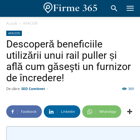
Acasă
AFACERI
AFACERI
Descoperă beneficiile
utilizării unui rail puller și
află cum găseşti un furnizor
de încredere!
De către
SEO Comitnet
-
369
Facebook
Linkedin
WhatsApp