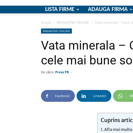
LISTA FIRME
ADAUGA FIRMA
Acasă
MAGAZINE-ONLINE
Vata minerala – Care cr
MAGAZINE-ONLINE
Vata minerala – 
cele mai bune sol
De către
Press PR
-
Facebook
Linkedin
W
Cuprins artic
Afla mai multe