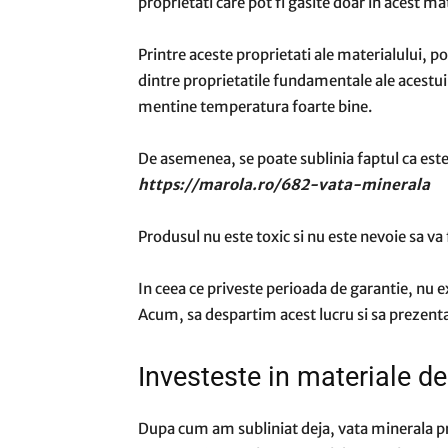
proprietati care pot fi gasite doar in acest mat
Printre aceste proprietati ale materialului, p
dintre proprietatile fundamentale ale acestui
mentine temperatura foarte bine.
De asemenea, se poate sublinia faptul ca este 
https://marola.ro/682-vata-minerala
Produsul nu este toxic si nu este nevoie sa va f
In ceea ce priveste perioada de garantie, nu ex
Acum, sa despartim acest lucru si sa prezent
Investeste in materiale de
Dupa cum am subliniat deja, vata minerala p