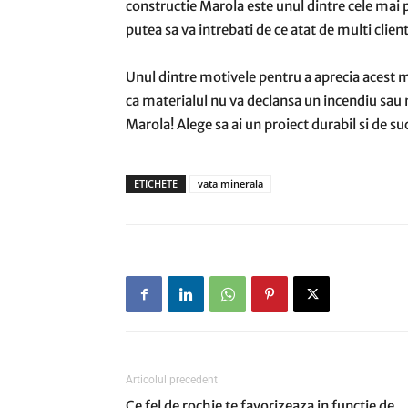
constructie Marola este unul dintre cele mai p
putea sa va intrebati de ce atat de multi client
Unul dintre motivele pentru a aprecia acest mat
ca materialul nu va declansa un incendiu sau n
Marola! Alege sa ai un proiect durabil si de s
ETICHETE
vata minerala
Articolul precedent
Ce fel de rochie te favorizeaza in functie de