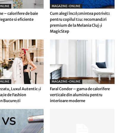
NLINE
MAGAZINE-ONLINE
e – calorifere de baie
Cum alegi încălțămintea potrivită
egante si eficiente
pentru copilul tău: recomandări
premium de la Melania Cluj și
MagicStep
NLINE
MAGAZINE-ONLINE
ezatu, Luxul Autentic și
Faral Condor – gama de calorifere
ție de Fashion
verticale din aluminiu pentru
n București
interioare moderne