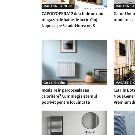
MAGAZINE-ONLINE
MAGAZINE-O
CAPOD’OPERA12 deschide un nou
Gama Unilin
magazin de haine de lux in Cluj-
moderne, el
Napoca, pe Strada Horea nr. 8
Casa Si Gradina
MAGAZINE-O
Incalzire in pardoseala sau
Cătălin Bot
calorifere? Cum alegi sistemul
Noua Genera
potrivit pentru locuinta ta
Premium di