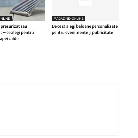
NLINE
MAGAZINE-ONLINE
 presurizat sau
De ce să alegi baloane personalizate
t – ce alegi pentru
pentru evenimente și publicitate
apei calde