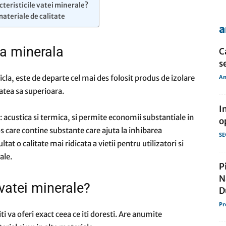
cteristicile vatei minerale?
materiale de calitate
a
de
ta minerala
C
s
icla, este de departe cel mai des folosit produs de izolare
An
tatea sa superioara.
presa
I
: acustica si termica, si permite economii substantiale in
o
os care contine substante care ajuta la inhibarea
SE
tat o calitate mai ridicata a vietii pentru utilizatori si
ale.
P
N
 vatei minerale?
D
Pr
i va oferi exact ceea ce iti doresti. Are anumite