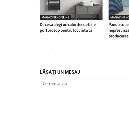
MAGAZINE-ONLINE
MAGAZINE-O
De ce sa alegi un calorifer de baie
Panou solar
portprosop pentru locuinta ta
nepresuriza
producerea 
LĂSAȚI UN MESAJ