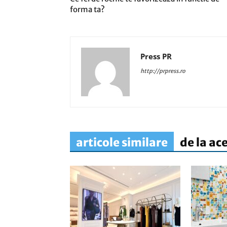
forma ta?
Press PR
http://prpress.ro
articole similare
de la ac