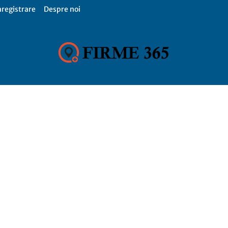
nregistrare
Despre noi
Firme
365,
Catalog