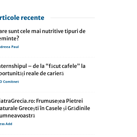
rticole recente
are sunt cele mai nutritive tipuri de
eminte?
dreea Paul
nternshipul – de la “făcut cafele” la
portunități reale de carieră
O Comitnet
iatraGrecia.ro: Frumusețea Pietrei
aturale Grecești în Casele și Grădinile
umneavoastră
ess Add