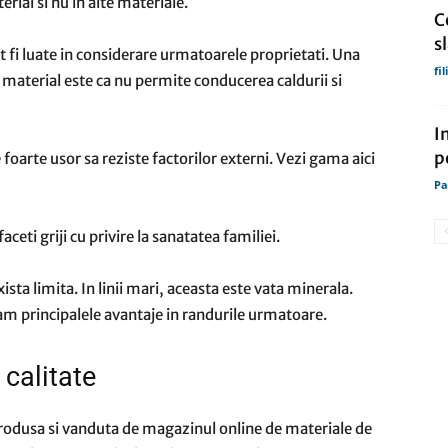
erial si nu in alte materiale.
C
s
ot fi luate in considerare urmatoarele proprietati. Una
fi
 material este ca nu permite conducerea caldurii si
I
p
foarte usor sa reziste factorilor externi. Vezi gama aici
Pa
aceti griji cu privire la sanatatea familiei.
ista limita. In linii mari, aceasta este vata minerala.
am principalele avantaje in randurile urmatoare.
 calitate
rodusa si vanduta de magazinul online de materiale de