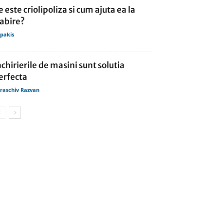
e este criolipoliza si cum ajuta ea la
labire?
lipakis
nchirierile de masini sunt solutia
erfecta
raschiv Razvan