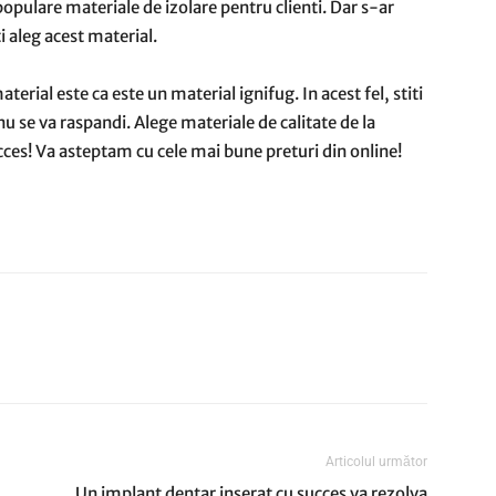
opulare materiale de izolare pentru clienti. Dar s-ar
i aleg acest material.
erial este ca este un material ignifug. In acest fel, stiti
u se va raspandi. Alege materiale de calitate de la
ucces! Va asteptam cu cele mai bune preturi din online!
Articolul următor
Un implant dentar inserat cu succes va rezolva