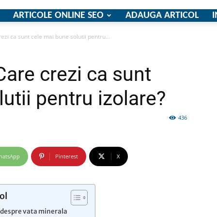
ARTICOLE ONLINE SEO
ADAUGA ARTICOL
I
ezi ca sunt cele mai bune solutii pentru...
firme
Care crezi ca sunt
utii pentru izolare?
436
si
hatsApp
Pinterest
X
comunicate
ol
 despre vata minerala