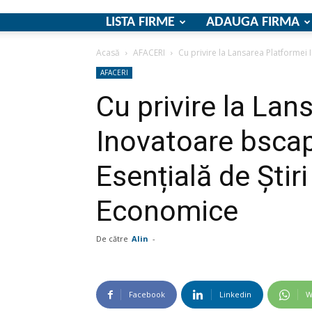
LISTA FIRME
ADAUGA FIRMA
Acasă
AFACERI
Cu privire la Lansarea Platformei 
AFACERI
Cu privire la Lan
Inovatoare bscap
Esențială de Știri
Economice
De către
Alin
-
Facebook
Linkedin
W