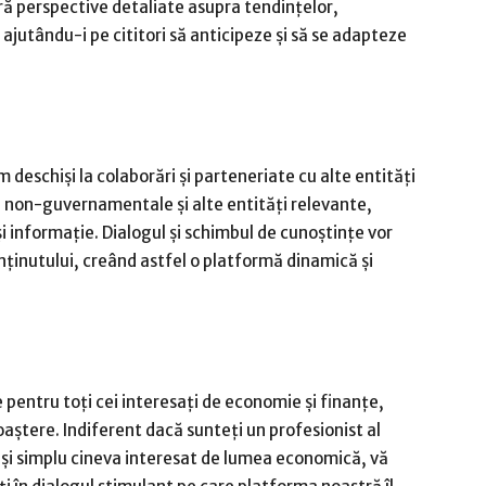
ră perspective detaliate asupra tendințelor,
, ajutându-i pe cititori să anticipeze și să se adapteze
 deschiși la colaborări și parteneriate cu alte entități
i non-guvernamentale și alte entități relevante,
i informație. Dialogul și schimbul de cunoștințe vor
onținutului, creând astfel o platformă dinamică și
le pentru toți cei interesați de economie și finanțe,
oaștere. Indiferent dacă sunteți un profesionist al
r și simplu cineva interesat de lumea economică, vă