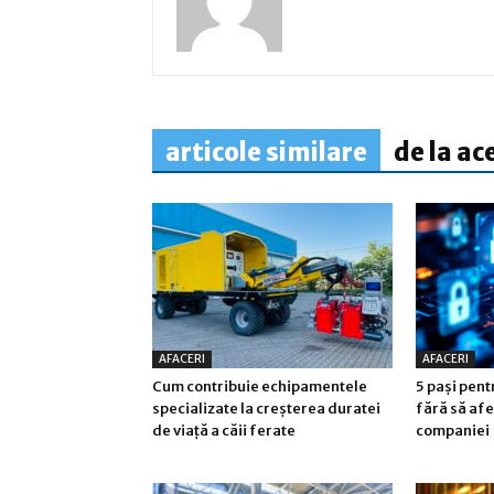
articole similare
de la ac
AFACERI
AFACERI
Cum contribuie echipamentele
5 pași pen
specializate la creșterea duratei
fără să afe
de viață a căii ferate
companiei