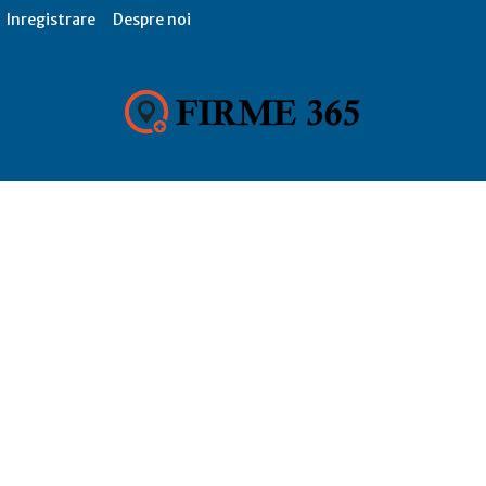
Inregistrare
Despre noi
Firme
365,
Catalog