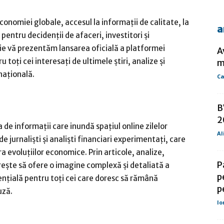
conomiei globale, accesul la informații de calitate, la
a
pentru decidenții de afaceri, investitori și
de
ie vă prezentăm lansarea oficială a platformei
A
u toți cei interesați de ultimele știri, analize și
m
națională.
Ca
presa
B
2
a de informații care inundă spațiul online zilelor
Al
 jurnaliști și analiști financiari experimentați, care
a evoluțiilor economice. Prin articole, analize,
P
mărește să ofere o imagine complexă și detaliată a
p
ențială pentru toți cei care doresc să rămână
p
uză.
Io