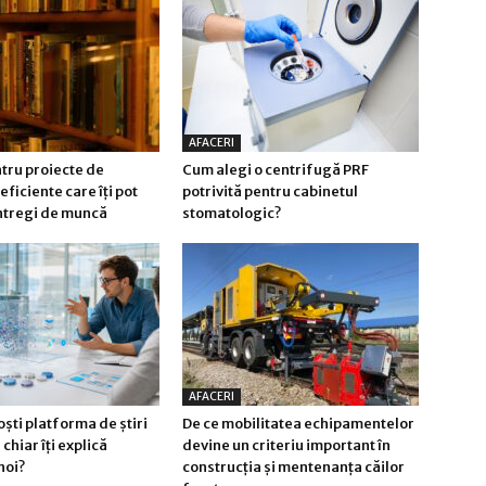
AFACERI
tru proiecte de
Cum alegi o centrifugă PRF
eficiente care îți pot
potrivită pentru cabinetul
întregi de muncă
stomatologic?
AFACERI
ști platforma de știri
De ce mobilitatea echipamentelor
chiar îți explică
devine un criteriu important în
noi?
construcția și mentenanța căilor