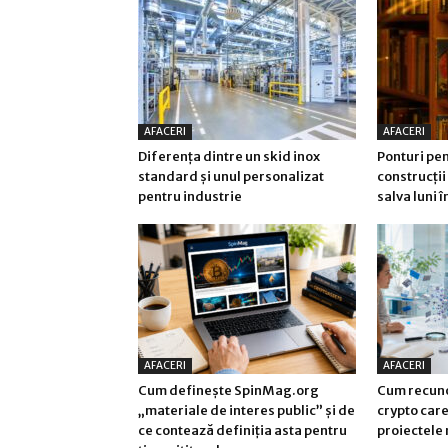
AFACERI
AFACERI
Diferența dintre un skid inox
Ponturi pen
standard și unul personalizat
construcții 
pentru industrie
salva luni 
AFACERI
AFACERI
Cum definește SpinMag.org
Cum recuno
„materiale de interes public” și de
crypto care 
ce contează definiția asta pentru
proiectele 