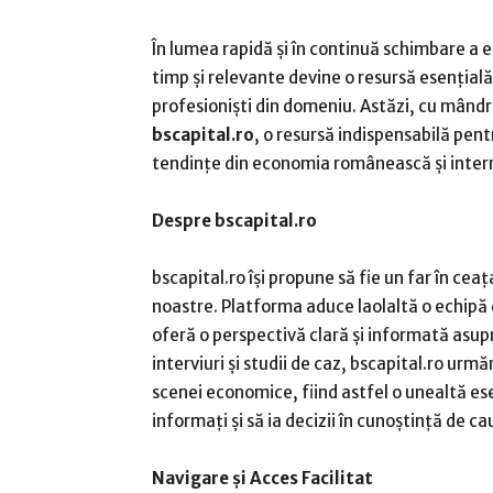
În lumea rapidă și în continuă schimbare a e
timp și relevante devine o resursă esențială 
profesioniști din domeniu. Astăzi, cu mândr
bscapital.ro
, o resursă indispensabilă pentr
tendințe din economia românească și inter
Despre bscapital.ro
bscapital.ro își propune să fie un far în ceaț
noastre. Platforma aduce laolaltă o echipă de
oferă o perspectivă clară și informată asupr
interviuri și studii de caz, bscapital.ro ur
scenei economice, fiind astfel o unealtă es
informați și să ia decizii în cunoștință de ca
Navigare și Acces Facilitat