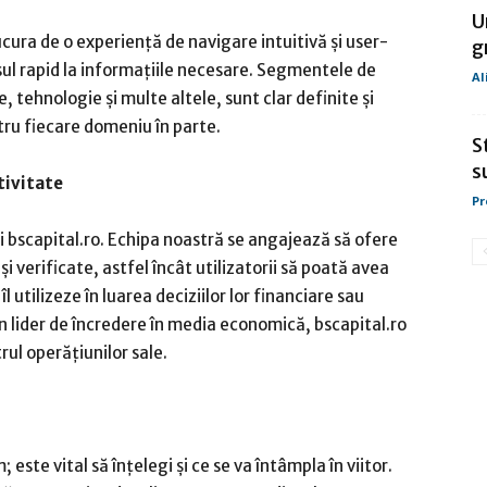
U
ucura de o experiență de navigare intuitivă și user-
g
esul rapid la informațiile necesare. Segmentele de
Al
re, tehnologie și multe altele, sunt clar definite și
ntru fiecare domeniu în parte.
S
s
tivitate
Pr
 bscapital.ro. Echipa noastră se angajează să ofere
 verificate, astfel încât utilizatorii să poată avea
îl utilizeze în luarea deciziilor lor financiare sau
un lider de încredere în media economică, bscapital.ro
rul operățiunilor sale.
 este vital să înțelegi și ce se va întâmpla în viitor.