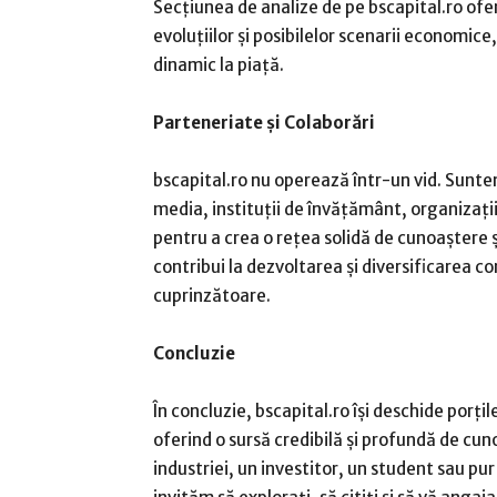
Secțiunea de analize de pe bscapital.ro ofe
evoluțiilor și posibilelor scenarii economice
dinamic la piață.
Parteneriate și Colaborări
bscapital.ro nu operează într-un vid. Suntem
media, instituții de învățământ, organizați
pentru a crea o rețea solidă de cunoaștere ș
contribui la dezvoltarea și diversificarea c
cuprinzătoare.
Concluzie
În concluzie, bscapital.ro își deschide porți
oferind o sursă credibilă și profundă de cun
industriei, un investitor, un student sau pu