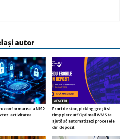
elași autor
AFACERI
tru conformarea la NIS2
Erori de stoc, picking greșit și
ctezi activitatea
timp pierdut? Optimall WMS te
ajută să automatizezi procesele
din depozit