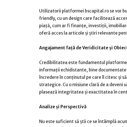
Utilizatorii platformei bscapital.ro se vor b
friendly, cu un design care facilitează acc
piață, cum ar fi finanțe, investiții, imobilia
oferă acces la articole și știri relevante pe
Angajament față de Veridicitate și Obiec
Credibilitatea este fundamentul platformei
informații echidistante, bine documentate și
încredere în conținutul pe care îl citesc și să 
strategice. Cu o misiune clară de a deveni 
plasează integritatea și exactitatea în cent
Analize și Perspectivă
Nu este suficient să știi ce se întâmplă acum;