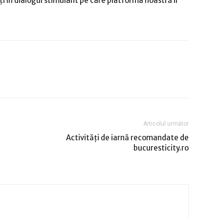
ați în dialogul stimulant pe care platforma noastră îl
Articolul următor
Activități de iarnă recomandate de
bucuresticity.ro