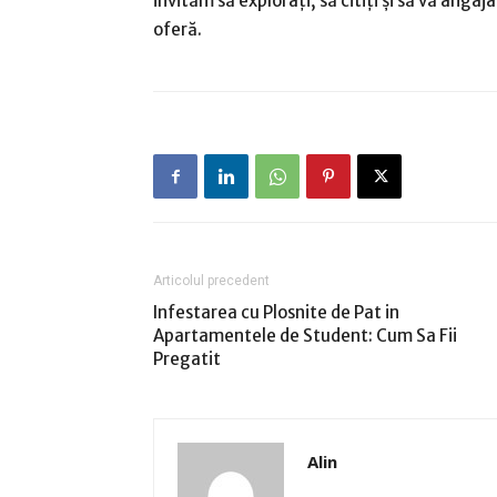
invităm să explorați, să citiți și să vă angaj
oferă.
Articolul precedent
Infestarea cu Plosnite de Pat in
Apartamentele de Student: Cum Sa Fii
Pregatit
Alin