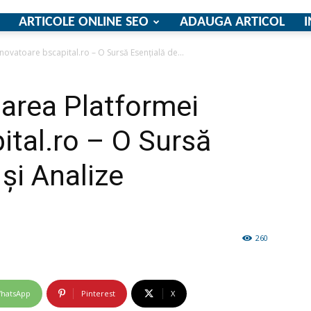
ARTICOLE ONLINE SEO
ADAUGA ARTICOL
I
Inovatoare bscapital.ro – O Sursă Esențială de...
firme
sarea Platformei
ital.ro – O Sursă
 și Analize
si
260
comunicate
hatsApp
Pinterest
X