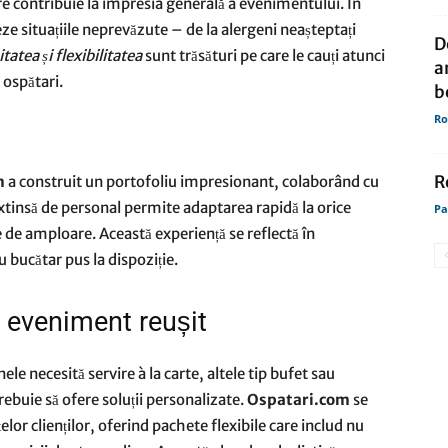
e contribuie la impresia generală a evenimentului. În
eze situațiile neprevăzute – de la alergeni neașteptați
D
tatea și flexibilitatea
sunt trăsături pe care le cauți atunci
a
 ospătari.
b
Ro
R
m
a construit un portofoliu impresionant, colaborând cu
tinsă de personal permite adaptarea rapidă la orice
Pa
le de amploare. Această experiență se reflectă în
 bucătar pus la dispoziție.
i eveniment reușit
ele necesită servire à la carte, altele tip bufet sau
rebuie să ofere soluții personalizate.
Ospatari.com
se
lor clienților, oferind pachete flexibile care includ nu