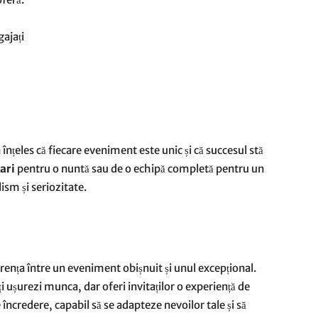
ajați
înțeles că fiecare eveniment este unic și că succesul stă
ari
pentru o nuntă sau de o echipă completă pentru un
ism și seriozitate.
rența între un eveniment obișnuit și unul excepțional.
ți ușurezi munca, dar oferi invitaților o experiență de
ncredere, capabil să se adapteze nevoilor tale și să