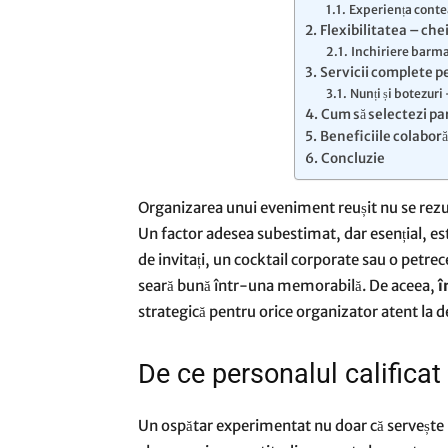
Experiența conte
Flexibilitatea – che
Inchiriere barma
Servicii complete p
Nunți și botezur
Cum să selectezi pa
Beneficiile colaboră
Concluzie
Organizarea unui eveniment reușit nu se rezum
Un factor adesea subestimat, dar esențial, est
de invitați, un cocktail corporate sau o petre
seară bună într-una memorabilă. De aceea,
î
strategică pentru orice organizator atent la de
De ce personalul calificat
Un ospătar experimentat nu doar că servește 