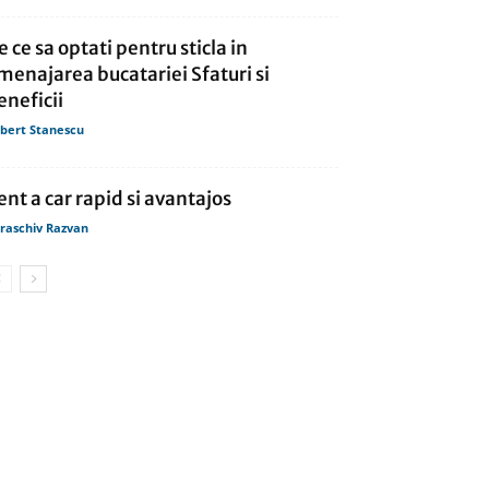
e ce sa optati pentru sticla in
menajarea bucatariei Sfaturi si
eneficii
bert Stanescu
ent a car rapid si avantajos
raschiv Razvan