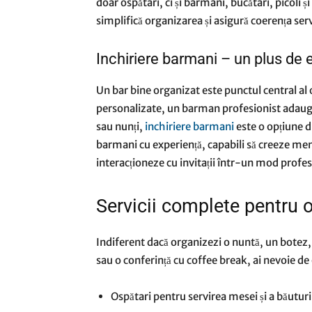
doar ospătari, ci și barmani, bucătari, picoli 
simplifică organizarea și asigură coerența servi
Inchiriere barmani – un plus de 
Un bar bine organizat este punctul central al or
personalizate, un barman profesionist adaug
sau nunți,
inchiriere barmani
este o opțiune d
barmani cu experiență, capabili să creeze men
interacționeze cu invitații într-un mod profesi
Servicii complete pentru 
Indiferent dacă organizezi o nuntă, un botez,
sau o conferință cu coffee break, ai nevoie de 
Ospătari pentru servirea mesei și a băuturi