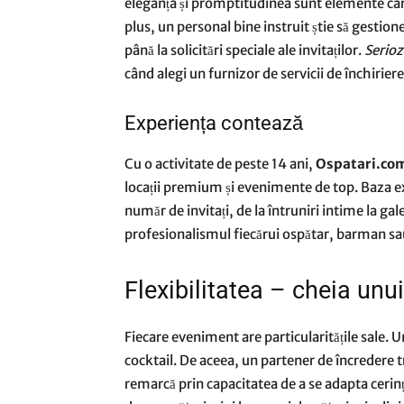
eleganța și promptitudinea sunt elemente car
plus, un personal bine instruit știe să gestion
până la solicitări speciale ale invitaților.
Seriozi
când alegi un furnizor de servicii de închiriere
Experiența contează
Cu o activitate de peste 14 ani,
Ospatari.co
locații premium și evenimente de top. Baza ex
număr de invitați, de la întruniri intime la ga
profesionalismul fiecărui ospătar, barman sau
Flexibilitatea – cheia unu
Fiecare eveniment are particularitățile sale. Un
cocktail. De aceea, un partener de încredere t
remarcă prin capacitatea de a se adapta cerințe