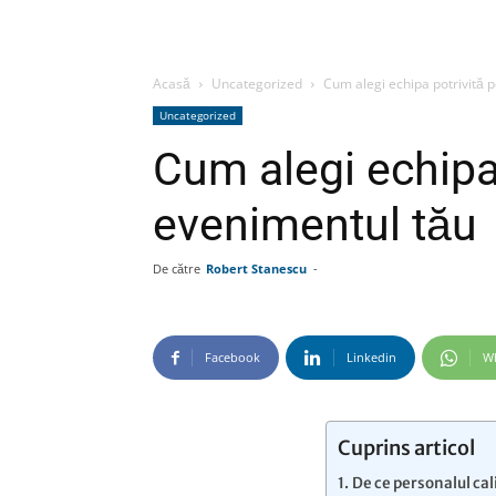
Acasă
Uncategorized
Cum alegi echipa potrivită 
Uncategorized
Cum alegi echipa 
evenimentul tău
De către
Robert Stanescu
-
Facebook
Linkedin
W
Cuprins articol
De ce personalul cal