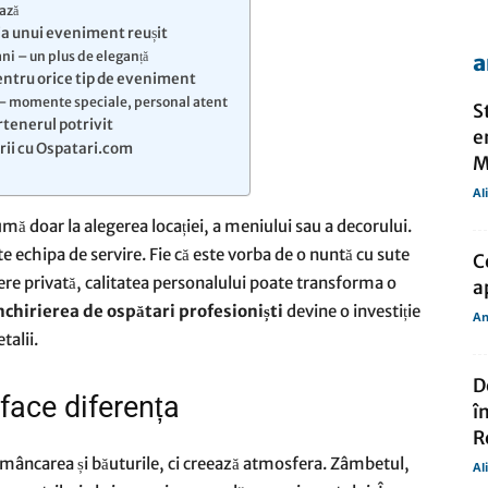
ază
ia unui eveniment reușit
ni – un plus de eleganță
a
de
entru orice tip de eveniment
i – momente speciale, personal atent
S
rtenerul potrivit
e
rii cu Ospatari.com
M
Al
presa
ă doar la alegerea locației, a meniului sau a decorului.
e echipa de servire. Fie că este vorba de o nuntă cu sute
C
cere privată, calitatea personalului poate transforma o
a
nchirierea de ospătari profesioniști
devine o investiție
An
talii.
D
 face diferența
î
R
mâncarea și băuturile, ci creează atmosfera. Zâmbetul,
Al