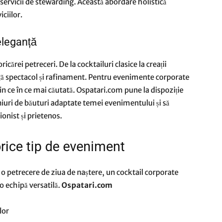
și servicii de stewarding. Această abordare holistică
ciilor.
eleganță
icărei petreceri. De la cocktailuri clasice la creații
ă spectacol și rafinament. Pentru evenimente corporate
in ce în ce mai căutată. Ospatari.com pune la dispoziție
iuri de băuturi adaptate temei evenimentului și să
onist și prietenos.
orice tip de eveniment
 o petrecere de ziua de naștere, un cocktail corporate
o echipă versatilă.
Ospatari.com
lor