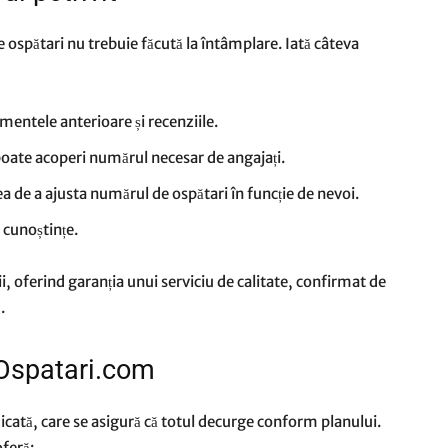
e ospătari nu trebuie făcută la întâmplare. Iată câteva
mentele anterioare și recenziile.
oate acoperi numărul necesar de angajați.
ea de a ajusta numărul de ospătari în funcție de nevoi.
 cunoștințe.
i, oferind garanția unui serviciu de calitate, confirmat de
.
 Ospatari.com
dicată, care se asigură că totul decurge conform planului.
feră: