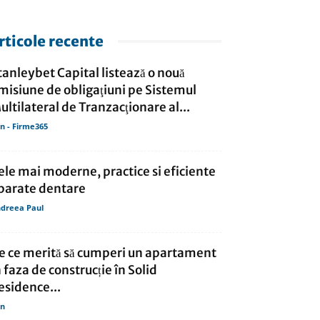
rticole recente
tanleybet Capital listează o nouă
misiune de obligaţiuni pe Sistemul
ultilateral de Tranzacţionare al...
in - Firme365
ele mai moderne, practice si eficiente
parate dentare
dreea Paul
e ce merită să cumperi un apartament
n faza de construcție în Solid
esidence...
in