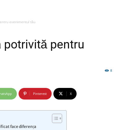
pentru evenimentul tău
firme
potrivită pentru
8
si
hatsApp
Pinterest
X
comunicate
ificat face diferența