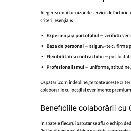
Alegerea unui furnizor de servicii de închirier
criterii esențiale:
Experiența și portofoliul
– verifică eveni
Baza de personal
– asigură-te că firma p
Flexibilitatea contractului
– posibilitat
Profesionalismul
– uniforme, atitudine,
Ospatari.com îndeplinește toate aceste criteri
colaborările cu locații și evenimente premium
Beneficiile colaborării cu
În spatele fiecărui ospătar se află o echipă de
Pe lângă personalul bine pregătit, compania o