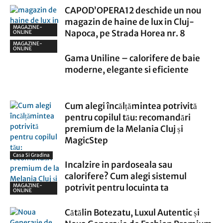
CAPOD’OPERA12 deschide un nou
magazin de haine de lux in Cluj-
MAGAZINE-
Napoca, pe Strada Horea nr. 8
ONLINE
MAGAZINE-
ONLINE
Gama Uniline – calorifere de baie
moderne, elegante si eficiente
Cum alegi încălțămintea potrivită
pentru copilul tău: recomandări
premium de la Melania Cluj și
MagicStep
Casa Si Gradina
Incalzire in pardoseala sau
calorifere? Cum alegi sistemul
MAGAZINE-
potrivit pentru locuinta ta
ONLINE
Cătălin Botezatu, Luxul Autentic și