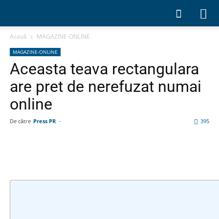
Acasă
MAGAZINE-ONLINE
MAGAZINE-ONLINE
Aceasta teava rectangulara
are pret de nerefuzat numai
online
De către
Press PR
-
395
Facebook
Linkedin
WhatsApp
Pin