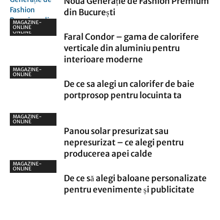
Noua Generație de Fashion Premium
din București
MAGAZINE-
MAGAZINE-
ONLINE
ONLINE
Faral Condor – gama de calorifere
verticale din aluminiu pentru
interioare moderne
MAGAZINE-
ONLINE
De ce sa alegi un calorifer de baie
portprosop pentru locuinta ta
MAGAZINE-
ONLINE
Panou solar presurizat sau
nepresurizat – ce alegi pentru
producerea apei calde
MAGAZINE-
ONLINE
De ce să alegi baloane personalizate
pentru evenimente și publicitate