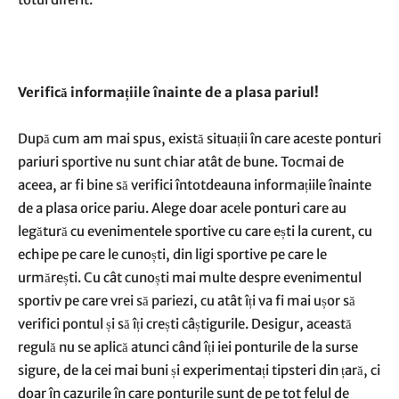
Verifică informațiile înainte de a plasa pariul!
După cum am mai spus, există situații în care aceste ponturi
pariuri sportive nu sunt chiar atât de bune. Tocmai de
aceea, ar fi bine să verifici întotdeauna informațiile înainte
de a plasa orice pariu. Alege doar acele ponturi care au
legătură cu evenimentele sportive cu care ești la curent, cu
echipe pe care le cunoști, din ligi sportive pe care le
urmărești. Cu cât cunoști mai multe despre evenimentul
sportiv pe care vrei să pariezi, cu atât îți va fi mai ușor să
verifici pontul și să îți crești câștigurile. Desigur, această
regulă nu se aplică atunci când îți iei ponturile de la surse
sigure, de la cei mai buni și experimentați tipsteri din țară, ci
doar în cazurile în care ponturile sunt de pe tot felul de