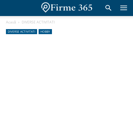
Acasă
DIVERSE ACTIVITATI
DIVERSE ACTIVITATI
HOBBY