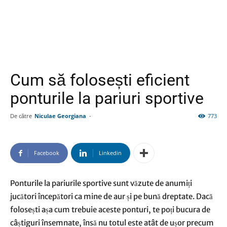
Cum să folosești eficient
ponturile la pariuri sportive
De către
Niculae Georgiana
-
773
Facebook
Linkedin
Ponturile la pariurile sportive sunt văzute de anumiți
jucători începători ca mine de aur și pe bună dreptate. Dacă
folosești așa cum trebuie aceste ponturi, te poți bucura de
câștiguri însemnate, însă nu totul este atât de ușor precum