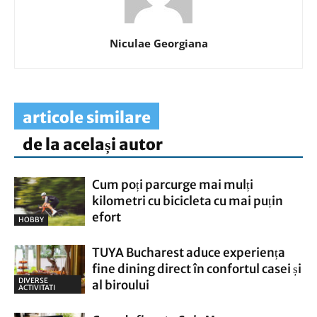
Niculae Georgiana
articole similare
de la același autor
Cum poți parcurge mai mulți
kilometri cu bicicleta cu mai puțin
efort
HOBBY
TUYA Bucharest aduce experiența
fine dining direct în confortul casei și
DIVERSE
al biroului
ACTIVITATI