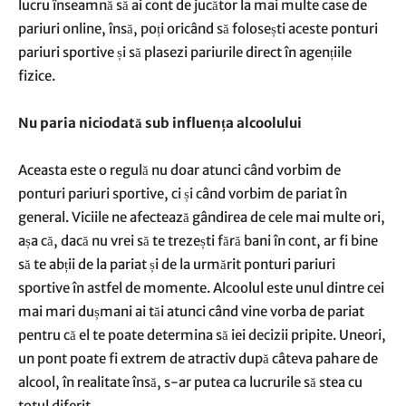
lucru înseamnă să ai cont de jucător la mai multe case de
pariuri online, însă, poți oricând să folosești aceste ponturi
pariuri sportive și să plasezi pariurile direct în agențiile
fizice.
Nu paria niciodată sub influența alcoolului
Aceasta este o regulă nu doar atunci când vorbim de
ponturi pariuri sportive, ci și când vorbim de pariat în
general. Viciile ne afectează gândirea de cele mai multe ori,
așa că, dacă nu vrei să te trezești fără bani în cont, ar fi bine
să te abții de la pariat și de la urmărit ponturi pariuri
sportive în astfel de momente. Alcoolul este unul dintre cei
mai mari dușmani ai tăi atunci când vine vorba de pariat
pentru că el te poate determina să iei decizii pripite. Uneori,
un pont poate fi extrem de atractiv după câteva pahare de
alcool, în realitate însă, s-ar putea ca lucrurile să stea cu
totul diferit.