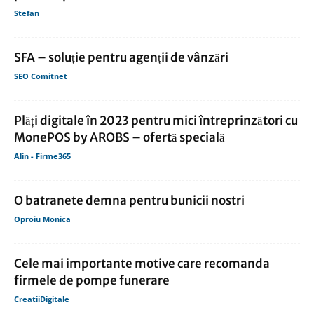
Stefan
SFA – soluție pentru agenții de vânzări
SEO Comitnet
Plăți digitale în 2023 pentru mici întreprinzători cu
MonePOS by AROBS – ofertă specială
Alin - Firme365
O batranete demna pentru bunicii nostri
Oproiu Monica
Cele mai importante motive care recomanda
firmele de pompe funerare
CreatiiDigitale