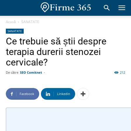
Acasă
SANATATE
SANATATE
Ce trebuie să știi despre
terapia durerii stenozei
cervicale?
De către
SEO Comitnet
-
212
Facebook
Linkedin