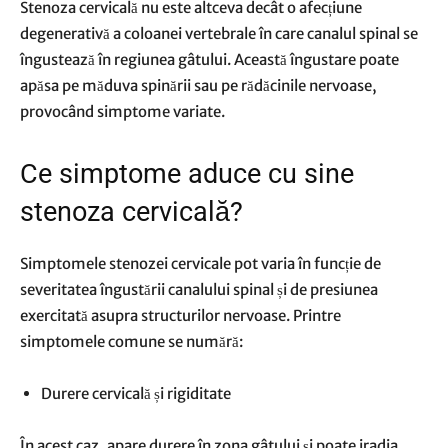
Stenoza cervicală
nu este altceva decât o afecțiune
degenerativă a coloanei vertebrale în care canalul spinal se
îngustează în regiunea gâtului. Această îngustare poate
apăsa pe măduva spinării sau pe rădăcinile nervoase,
provocând simptome variate.
Ce simptome aduce cu sine
stenoza cervicală?
Simptomele stenozei cervicale pot varia în funcție de
severitatea îngustării canalului spinal și de presiunea
exercitată asupra structurilor nervoase. Printre
simptomele comune se numără:
Durere cervicală și rigiditate
În acest caz, apare durere în zona gâtului și poate iradia