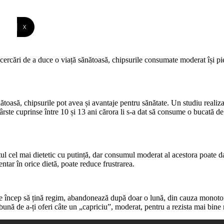
X
ercări de a duce o viață sănătoasă, chipsurile consumate moderat își pier
ătoasă, chipsurile pot avea și avantaje pentru sănătate. Un studiu reali
ârste cuprinse între 10 și 13 ani cărora li s-a dat să consume o bucată d
mentul cel mai dietetic cu putință, dar consumul moderat al acestora poate
tar în orice dietă, poate reduce frustrarea.
re încep să țină regim, abandonează după doar o lună, din cauza monotonie
bună de a-ți oferi câte un „capriciu”, moderat, pentru a rezista mai bine re