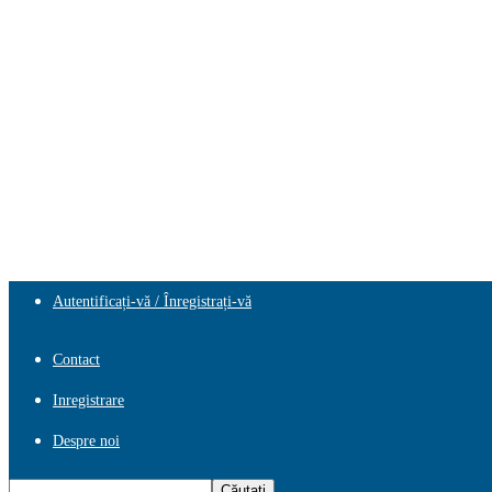
Autentificați-vă / Înregistrați-vă
Contact
Inregistrare
Despre noi