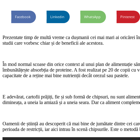
Facebook
Linkedin
WhatsApp
Pinterest
Prezentate timp de multă vreme ca dușmanii cei mai mari ai oricărei înc
studii care vorbesc chiar și de beneficii ale acestora.
În mod normal scoase din orice context al unui plan de alimentație săn
îmbunătățește absorbția de proteine. A fost realizat pe 20 de copii cu v
capacitate de a reține mai bine nutrienții decât orezul sau pastele.
E adevărat, cartofii prăjiți, fie și sub formă de chipsuri, nu sunt ali
dimineața, a uneia la amiază și a uneia seara. Dar ca aliment complemen
Oamenii de știință au descoperit că mai bine de jumătate dintre cei ca
perioada de restricții, iar aici intrau în scenă chipsurile. Este o metodă 