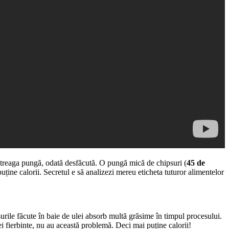
 întreaga pungă, odată desfăcută. O pungă mică de chipsuri (
45 de
uține calorii. Secretul e să analizezi mereu eticheta tuturor alimentelor
urile făcute în baie de ulei absorb multă grăsime în timpul procesului.
lei fierbinte, nu au această problemă. Deci mai puține calorii!