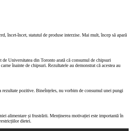
d, încet-încet, statutul de produse interzise. Mai mult, încep să apară
zat de Universitatea din Toronto arată că consumul de chipsuri
e carne înainte de chipsuri. Rezultatele au demonstrat că acestea au
 da rezultate pozitive. Bineînțeles, nu vorbim de consumul unei pungi
i alimentare și frustrării. Menținerea motivației este importantă în
stricțiilor dietei.