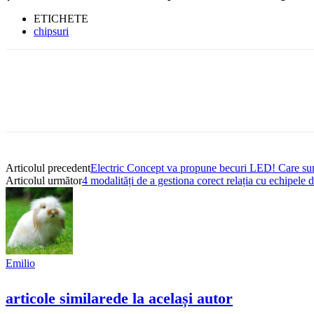
ETICHETE
chipsuri
Articolul precedent
Electric Concept va propune becuri LED! Care sun
Articolul următor
4 modalități de a gestiona corect relația cu echipele
Emilio
articole similare
de la același autor