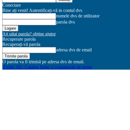
Conectare
Bine ați venit! Autentificați-vă in contul dvs
numele dvs de utilizator
parola dvs
Ați uitat parola? obține ajutor
Recuperare parola
Recuperați-vă parola
adresa dvs de email
O parola va fi trimisă pe adresa dvs de email.
Firme 365, Catalog firme si comunicate de presa