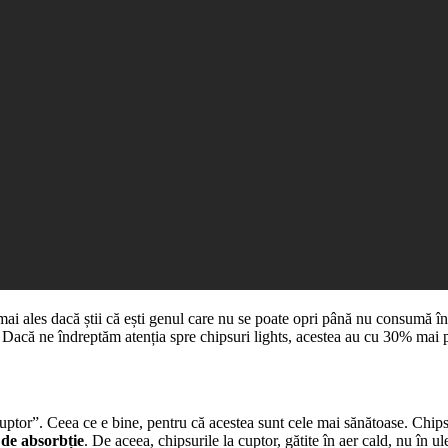
, mai ales dacă știi că ești genul care nu se poate opri până nu consumă
r. Dacă ne îndreptăm atenția spre chipsuri lights, acestea au cu 30% mai p
uptor”. Ceea ce e bine, pentru că acestea sunt cele mai sănătoase. Chips
 de absorbție
. De aceea, chipsurile la cuptor, gătite în aer cald, nu în u