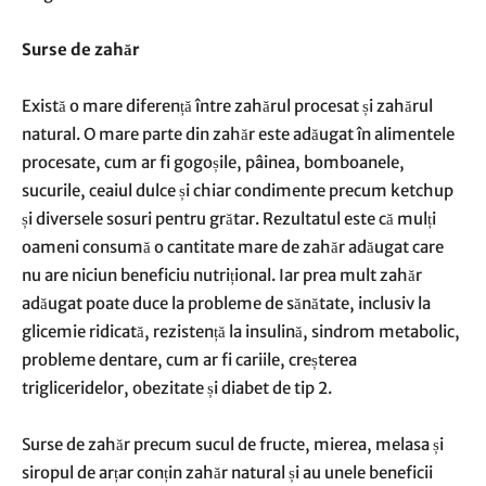
Surse de zahăr
Există o mare diferență între zahărul procesat și zahărul
natural. O mare parte din zahăr este adăugat în alimentele
procesate, cum ar fi gogoșile, pâinea, bomboanele,
sucurile, ceaiul dulce și chiar condimente precum ketchup
și diversele sosuri pentru grătar. Rezultatul este că mulți
oameni consumă o cantitate mare de zahăr adăugat care
nu are niciun beneficiu nutrițional. Iar prea mult zahăr
adăugat poate duce la probleme de sănătate, inclusiv la
glicemie ridicată, rezistență la insulină, sindrom metabolic,
probleme dentare, cum ar fi cariile, creșterea
trigliceridelor, obezitate și diabet de tip 2.
Surse de zahăr precum sucul de fructe, mierea, melasa și
siropul de arțar conțin zahăr natural și au unele beneficii