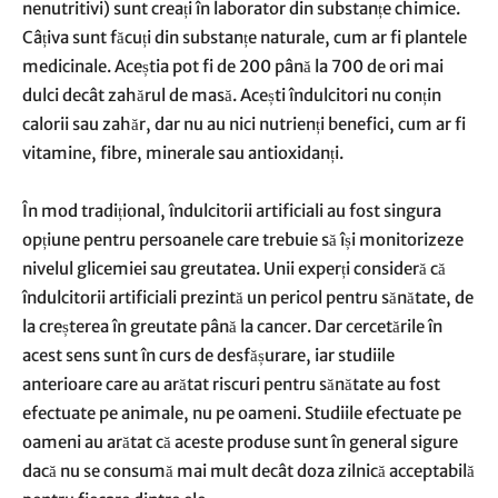
nenutritivi) sunt creați în laborator din substanțe chimice.
Câțiva sunt făcuți din substanțe naturale, cum ar fi plantele
medicinale. Aceștia pot fi de 200 până la 700 de ori mai
dulci decât zahărul de masă. Acești îndulcitori nu conțin
calorii sau zahăr, dar nu au nici nutrienți benefici, cum ar fi
vitamine, fibre, minerale sau antioxidanți.
În mod tradițional, îndulcitorii artificiali au fost singura
opțiune pentru persoanele care trebuie să își monitorizeze
nivelul glicemiei sau greutatea. Unii experți consideră că
îndulcitorii artificiali prezintă un pericol pentru sănătate, de
la creșterea în greutate până la cancer. Dar cercetările în
acest sens sunt în curs de desfășurare, iar studiile
anterioare care au arătat riscuri pentru sănătate au fost
efectuate pe animale, nu pe oameni. Studiile efectuate pe
oameni au arătat că aceste produse sunt în general sigure
dacă nu se consumă mai mult decât doza zilnică acceptabilă