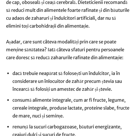
de cap, oboseală și ceață cerebrală. Dieteticienii recomandă
să reduci mult din alimentele foarte rafinate și din băuturile
cu adaos de zaharuri și îndulcitori artificiali, dar nu să
elimini toți carbohidrații din alimentație.
Așadar, care sunt câteva modalități prin care se poate
menține sănătatea? Iată câteva sfaturi pentru persoanele
care doresc să reducă zaharurile rafinate din alimentație:
dacă trebuie neapărat să folosești un îndulcitor, ia în
considerare un înlocuitor de zahăr precum ștevia sau
încearcă să folosiți un amestec de zahăr și ștevie.
consumă alimente integrale, cum ar fi fructe, legume,
cereale integrale, produse lactate, proteine slabe, fructe
de mare, nuci și semințe.
renunță la sucuri carbogazoase, băuturi energizante,
ceaiuri dulci și sucuri de fructe.