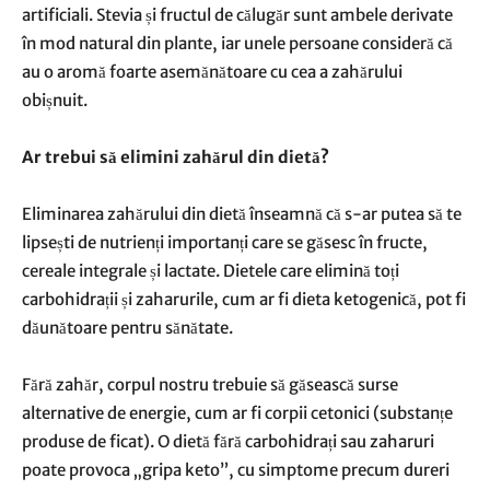
artificiali. Stevia și fructul de călugăr sunt ambele derivate
în mod natural din plante, iar unele persoane consideră că
au o aromă foarte asemănătoare cu cea a zahărului
obișnuit.
Ar trebui să elimini zahărul din dietă?
Eliminarea zahărului din dietă înseamnă că s-ar putea să te
lipsești de nutrienți importanți care se găsesc în fructe,
cereale integrale și lactate. Dietele care elimină toți
carbohidrații și zaharurile, cum ar fi dieta ketogenică, pot fi
dăunătoare pentru sănătate.
Fără zahăr, corpul nostru trebuie să găsească surse
alternative de energie, cum ar fi corpii cetonici (substanțe
produse de ficat). O dietă fără carbohidrați sau zaharuri
poate provoca „gripa keto”, cu simptome precum dureri