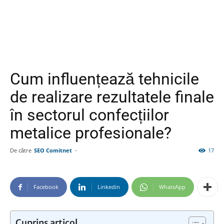
Cum influențează tehnicile
de realizare rezultatele finale
în sectorul confecțiilor
metalice profesionale?
De către
SEO Comitnet
-
17
Facebook
Linkedin
WhatsApp
Cuprins articol