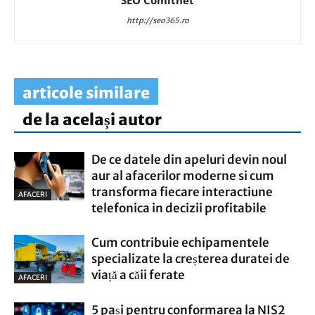
SEO Comitnet
http://seo365.ro
articole similare
de la același autor
De ce datele din apeluri devin noul
aur al afacerilor moderne si cum
transforma fiecare interactiune
AFACERI
telefonica in decizii profitabile
Cum contribuie echipamentele
specializate la creșterea duratei de
viață a căii ferate
AFACERI
5 pași pentru conformarea la NIS2