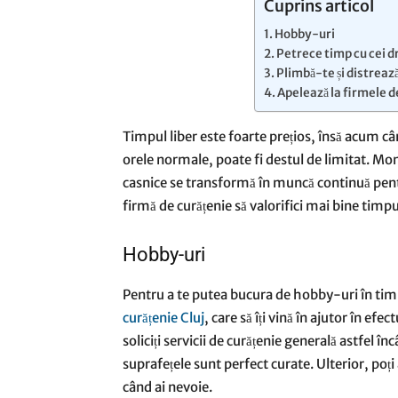
Cuprins articol
Hobby-uri
Petrece timp cu cei dr
Plimbă-te și distrea
Apelează la firmele 
Timpul liber este foarte prețios, însă acum 
orele normale, poate fi destul de limitat. Mom
casnice se transformă în muncă continuă pentru
firmă de curățenie să valorifici mai bine timpul 
Hobby-uri
Pentru a te putea bucura de hobby-uri în timp
curățenie Cluj
, care să îți vină în ajutor în ef
soliciți servicii de curățenie generală astfel înc
suprafețele sunt perfect curate. Ulterior, poți 
când ai nevoie.