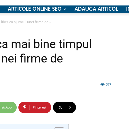
ARTICOLE ONLINE SEO
ADAUGA ARTICOL
I
liber cu ajutorul unei firme de...
firme
ca mai bine timpul
unei firme de
si
377
hatsApp
Pinterest
X
comunicate