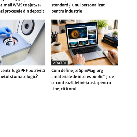
timall WMS te ajută să
standard și unul personalizat
i procesele din depozit
pentru industrie
AFACERI
 centrifugă PRF potrivită
Cum definește SpinMag.org
inetul stomatologic?
„materiale de interes public” și de
ce contează definiția asta pentru
tine, cititorul