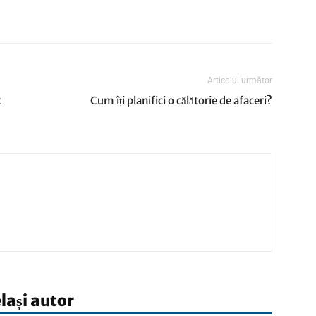
Articolul următor
k
Cum îți planifici o călătorie de afaceri?
elași autor