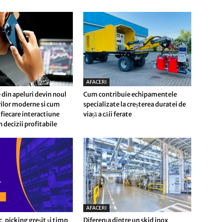
AFACERI
 din apeluri devin noul
Cum contribuie echipamentele
erilor moderne si cum
specializate la creșterea duratei de
fiecare interactiune
viață a căii ferate
n decizii profitabile
AFACERI
c, picking greșit și timp
Diferența dintre un skid inox