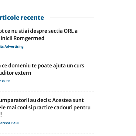
rticole recente
ot ce nu stiai despre sectia ORL a
linicii Romgermed
its Advertising
n ce domeniu te poate ajuta un curs
uditor extern
ess PR
umparatorii au decis: Acestea sunt
ele mai cool si practice cadouri pentru
!
dreea Paul