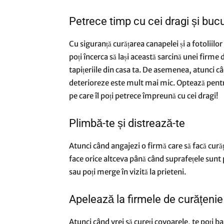
Petrece timp cu cei dragi și bucu
Cu siguranță curățarea canapelei și a fotolii
poți încerca să lași această sarcină unei firme
tapițeriile din casa ta. De asemenea, atunci câ
deterioreze este mult mai mic. Optează pen
pe care îl poți petrece împreună cu cei dragi!
Plimbă-te și distrează-te
Atunci când angajezi o firmă care să facă cură
face orice altceva până când suprafețele sunt pe
sau poți merge în vizită la prieteni.
Apelează la firmele de curățeni
Atunci când vrei să cureți covoarele, te poți ba