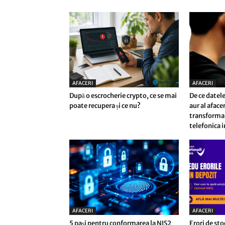
AFACERI
AFACERI
După o escrocherie crypto, ce se mai
De ce datele
poate recupera și ce nu?
aur al afac
transforma 
telefonica i
AFACERI
AFACERI
5 pași pentru conformarea la NIS2
Erori de sto