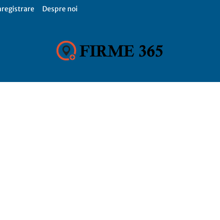
nregistrare
Despre noi
Firme
365,
Catalog