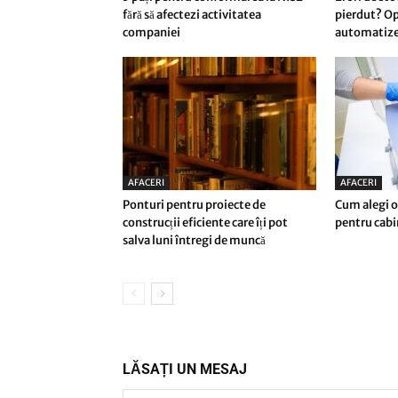
fără să afectezi activitatea
pierdut? Op
companiei
automatizez
AFACERI
AFACERI
Ponturi pentru proiecte de
Cum alegi o
construcții eficiente care îți pot
pentru cab
salva luni întregi de muncă
LĂSAȚI UN MESAJ