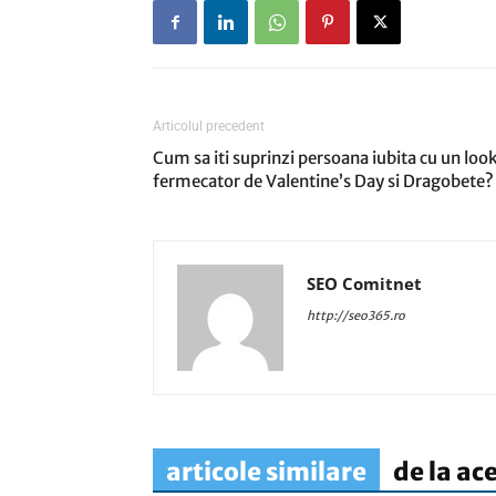
Articolul precedent
Cum sa iti suprinzi persoana iubita cu un loo
fermecator de Valentine’s Day si Dragobete?
SEO Comitnet
http://seo365.ro
articole similare
de la ac