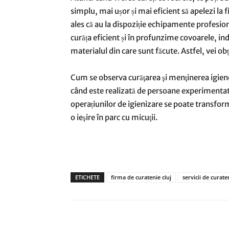
simplu, mai ușor și mai eficient să apelezi la 
ales că au la dispoziție echipamente profesiona
curăța eficient și în profunzime covoarele, i
materialul din care sunt făcute. Astfel, vei ob
Cum se observa curăţarea şi menţinerea igienei 
când este realizată de persoane experimentat
operațiunilor de igienizare se poate transfo
o ieşire în parc cu micuţii.
ETICHETE
firma de curatenie cluj
servicii de curate