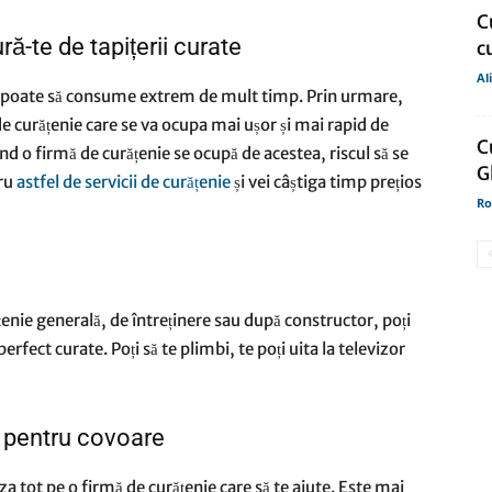
C
ră-te de tapițerii curate
c
Al
lor poate să consume extrem de mult timp. Prin urmare,
 de curățenie care se va ocupa mai ușor și mai rapid de
C
nd o firmă de curățenie se ocupă de acestea, riscul să se
G
tru
astfel de servicii de curățenie
și vei câștiga timp prețios
Ro
țenie generală, de întreținere sau după constructor, poți
rfect curate. Poți să te plimbi, te poți uita la televizor
e pentru covoare
za tot pe o firmă de curățenie care să te ajute. Este mai