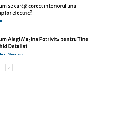
um se curăță corect interiorul unui
uptor electric?
in
um Alegi Mașina Potrivită pentru Tine:
hid Detaliat
bert Stanescu