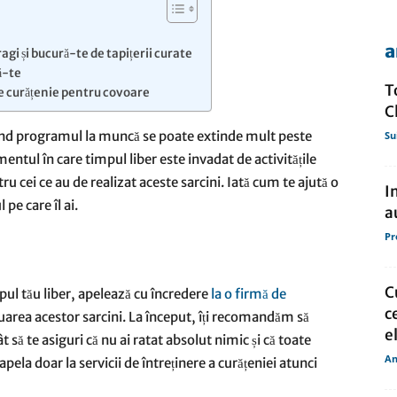
a
agi și bucură-te de tapițerii curate
de
ză-te
T
de curățenie pentru covoare
C
când programul la muncă se poate extinde mult peste
Su
entul în care timpul liber este invadat de activitățile
presa
 cei ce au de realizat aceste sarcini. Iată cum te ajută o
I
pe care îl ai.
a
Pr
C
ul tău liber, apelează cu încredere
la o firmă de
c
ectuarea acestor sarcini. La început, îți recomandăm să
el
ât să te asiguri că nu ai ratat absolut nimic și că toate
An
apela doar la servicii de întreținere a curățeniei atunci