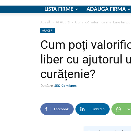
LISTA FIRME
ADAUGA FIRMA
Acasă
AFACERI
Cum poți valorifica mai bine timpul 
AFACERI
Cum poți valorifi
liber cu ajutorul 
curățenie?
De către
SEO Comitnet
-
Facebook
Linkedin
W