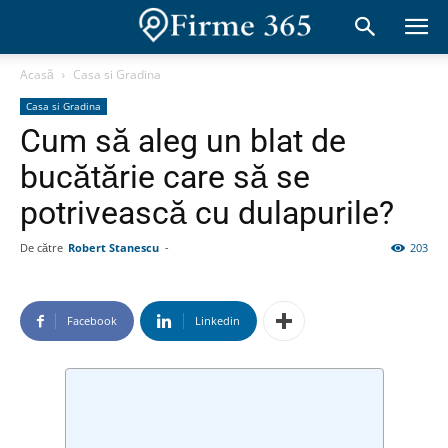
Acasă
Casa si Gradina
Casa si Gradina
Cum să aleg un blat de
bucătărie care să se
potrivească cu dulapurile?
De către
Robert Stanescu
-
203
Facebook
Linkedin