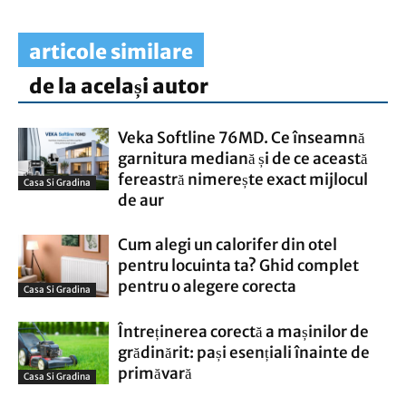
articole similare
de la același autor
Veka Softline 76MD. Ce înseamnă
garnitura mediană și de ce această
fereastră nimerește exact mijlocul
Casa Si Gradina
de aur
Cum alegi un calorifer din otel
pentru locuinta ta? Ghid complet
pentru o alegere corecta
Casa Si Gradina
Întreținerea corectă a mașinilor de
grădinărit: pași esențiali înainte de
primăvară
Casa Si Gradina