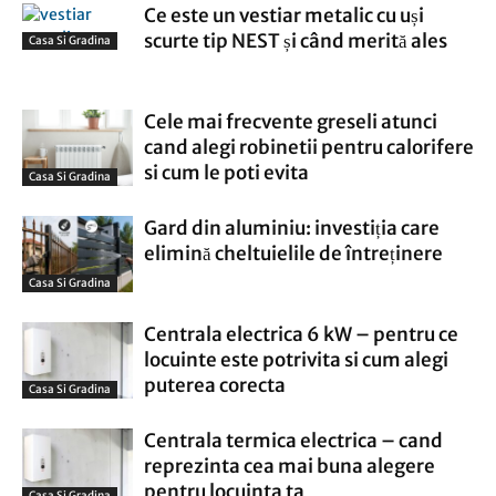
Ce este un vestiar metalic cu uși
scurte tip NEST și când merită ales
Casa Si Gradina
Cele mai frecvente greseli atunci
cand alegi robinetii pentru calorifere
si cum le poti evita
Casa Si Gradina
Gard din aluminiu: investiția care
elimină cheltuielile de întreținere
Casa Si Gradina
Centrala electrica 6 kW – pentru ce
locuinte este potrivita si cum alegi
puterea corecta
Casa Si Gradina
Centrala termica electrica – cand
reprezinta cea mai buna alegere
pentru locuinta ta
Casa Si Gradina