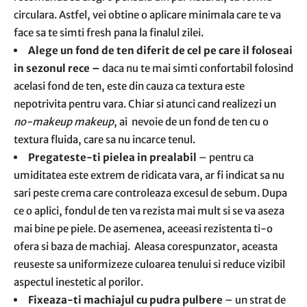
circulara. Astfel, vei obtine o aplicare minimala care te va
face sa te simti fresh pana la finalul zilei.
Alege un fond de ten diferit de cel pe care il foloseai
in sezonul rece –
daca nu te mai simti confortabil folosind
acelasi fond de ten, este din cauza ca textura este
nepotrivita pentru vara. Chiar si atunci cand realizezi un
no-makeup makeup
, ai nevoie de un fond de ten cu o
textura fluida, care sa nu incarce tenul.
Pregateste-ti pielea in prealabil
– pentru ca
umiditatea este extrem de ridicata vara, ar fi indicat sa nu
sari peste crema care controleaza excesul de sebum. Dupa
ce o aplici, fondul de ten va rezista mai mult si se va aseza
mai bine pe piele. De asemenea, aceeasi rezistenta ti-o
ofera si baza de machiaj. Aleasa corespunzator, aceasta
reuseste sa uniformizeze culoarea tenului si reduce vizibil
aspectul inestetic al porilor.
Fixeaza-ti machiajul cu pudra pulbere
– un strat de