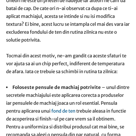
Uneori ne este un prieten de nadejde iar alteori ne cam da
batai de cap. De cate ori n-ai observat ca dupa ce ti-ai
aplicat machiajul, acesta se intinde si nu isi modifica
textura? Ei bine, acest lucru se intampla cel mai des vara iar
excluderea fondului de ten din rutina zilnica nu este o
solutie potrivita.
Tocmai din acest motiv, ne-am gandit ca aceste sfaturi te
vor ajuta sa ai un chip perfect, indiferent de temperatura
de afara. Iata ce trebuie sa schimbi in rutina ta zilnica:
Foloseste pensule de machiaj potrivite
– unul dintre
secretele machiajului este aplicarea corecta a produselor
iar pensulele de machiaj joaca un rol esential. Pensula
pentru aplicarea unui
fond de ten
trebuie aleasa in functie
de acoperirea si finish-ul pe care vrem sa il obtinem.
Pentru a uniformiza si distribui produsul cat mai bine, se
recomanda sa alegi o pensula din par natural, cu forma