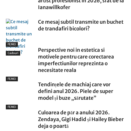
artist profesionist în 2026, sfat de la
Ianawillkofer
Ce mesaj subtil transmite un buchet
de trandafiri bicolori?
FEMEI
Perspective noi in estetica si
Cadouri
motivele pentru care corectarea
imperfectiunilor reprezinta o
necesitate reala
FEMEI
Tendințele de machiaj care vor
defini anul 2026. Piele de super
model și buze „sărutate”
FEMEI
Culoarea de păr a anului 2026.
Zendaya, Gigi Hadid și Hailey Bieber
deja o poartă