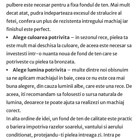
pulbere este necesar pentru a fixa fondul de ten. Mai mult
decat atat, pudra indeparteaza excesul de stralucire al
fetei, confera un plus de rezistenta intregului machiaj iar
finishul este perfect.
Alege culoarea potrivita
– in sezonul rece, pielea ta
este mult mai deschisa la culoare, de aceea este necesar sa
investesti intr-o nuanta noua de fond de ten care se
potriveste cu pielea ta bronzata.
Alege lumina potrivita
– multe dintre noi obisnuim
sa ne aplicam machiajul in baie, ceea ce nu este cea mai
buna alegere, din cauza luminii albe, care este una rece. De
aceea, iti recomandam sa folosesti o sursa naturala de
lumina, deoarece te poate ajuta sa realizezi un machiaj
corect.
In alta ordine de idei, un fond de ten de calitate este practic
o bariera impotriva razelor soarelui, vantului si aerului
conditionat, protejandu-ti pielea intreaga zi. Intra pe